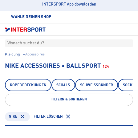
INTERSPORT App downloaden
WÄHLE DEINEN SHOP
Wonach suchst du?
Kleidung
Accessoires
NIKE ACCESSOIRES • BALLSPORT
124
KOPFBEDECKUNGEN
SCHALS
SCHWEISSBÄNDER
SOCKEN
FILTERN & SORTIEREN
NIKE
FILTER LÖSCHEN