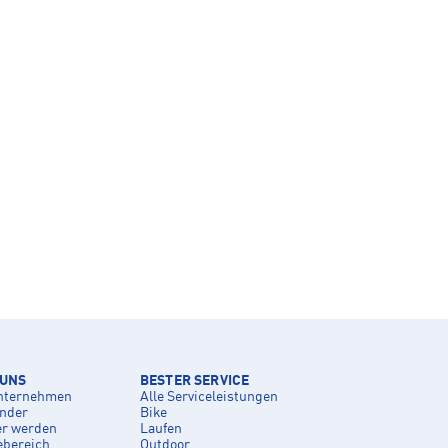
 UNS
BESTER SERVICE
nternehmen
Alle Serviceleistungen
inder
Bike
er werden
Laufen
ebereich
Outdoor