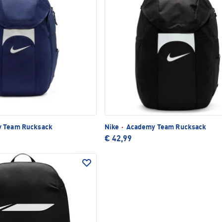
 Team Rucksack
Nike
·
Academy Team Rucksack
€ 42,99