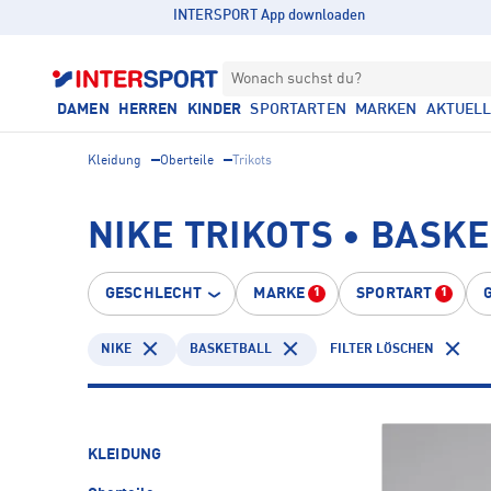
INTERSPORT App downloaden
Wonach suchst du?
DAMEN
HERREN
KINDER
SPORTARTEN
MARKEN
AKTUEL
Kleidung
Oberteile
Trikots
NIKE TRIKOTS • BASK
GESCHLECHT
MARKE
SPORTART
1
1
NIKE
BASKETBALL
FILTER LÖSCHEN
KLEIDUNG