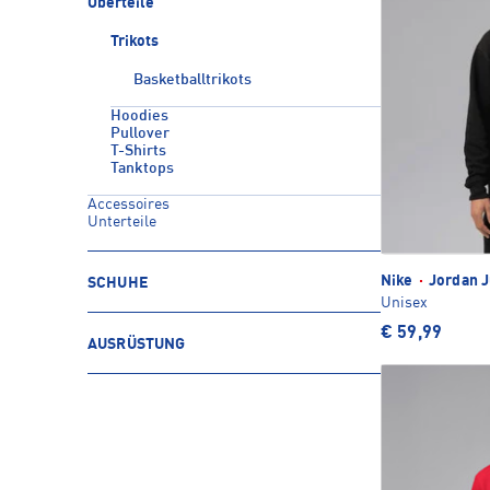
Oberteile
Trikots
Basketballtrikots
Hoodies
Pullover
T-Shirts
Tanktops
Accessoires
Unterteile
Nike
·
Jordan 
SCHUHE
Unisex
€ 59,99
AUSRÜSTUNG