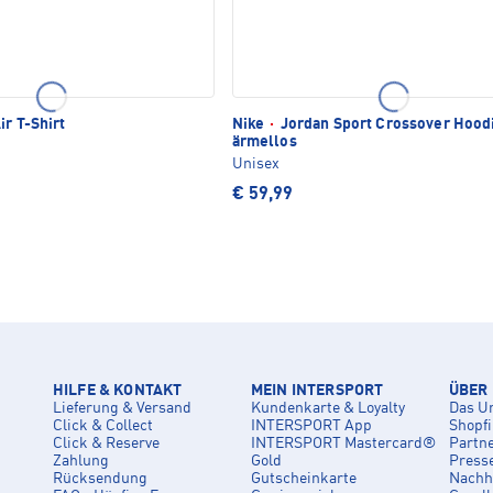
ir T-Shirt
Nike
·
Jordan Sport Crossover Hood
ärmellos
Unisex
€ 59,99
HILFE & KONTAKT
MEIN INTERSPORT
ÜBER
Lieferung & Versand
Kundenkarte & Loyalty
Das U
Click & Collect
INTERSPORT App
Shopf
Click & Reserve
INTERSPORT Mastercard®
Partn
Zahlung
Gold
Press
Rücksendung
Gutscheinkarte
Nachha