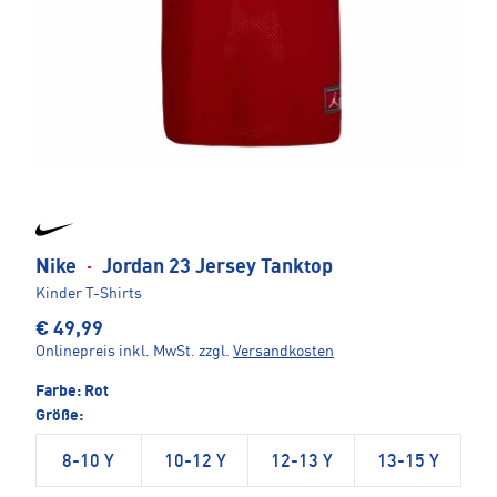
Nike
·
Jordan 23 Jersey Tanktop
Kinder T-Shirts
€ 49,99
Onlinepreis inkl. MwSt.
zzgl.
Versandkosten
Farbe:
Rot
Größe:
8-10 Y
10-12 Y
12-13 Y
13-15 Y