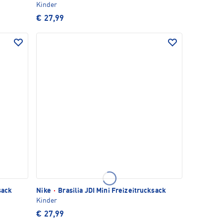
Kinder
€ 27,99
sack
Nike
·
Brasilia JDI Mini Freizeitrucksack
Kinder
€ 27,99