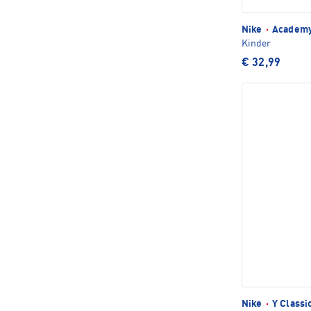
Nike
·
Academy
Kinder
€ 32,99
Nike
·
Y Classi