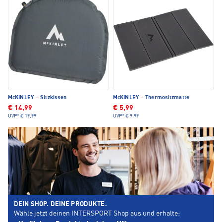
McKINLEY
·
Sitzkissen
McKINLEY
·
Thermositzmatte
€ 14,99
€ 5,99
UVP*
€ 19,99
UVP*
€ 9,99
DEIN SHOP. DEINE PRODUKTE.
Wähle jetzt deinen INTERSPORT Shop aus und erhalte: