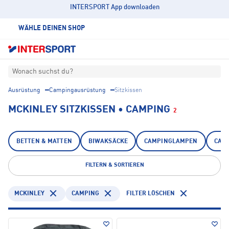
INTERSPORT App downloaden
WÄHLE DEINEN SHOP
Wonach suchst du?
Ausrüstung
Campingausrüstung
Sitzkissen
MCKINLEY SITZKISSEN • CAMPING
2
BETTEN & MATTEN
BIWAKSÄCKE
CAMPINGLAMPEN
CAM
FILTERN & SORTIEREN
MCKINLEY
CAMPING
FILTER LÖSCHEN