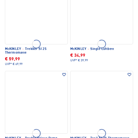
McKINLEY
·
Trekker SI 25
McKINLEY
·
Single Luftbett
Thermomatte
€ 34,99
€ 59,99
UVP*
€ 39,99
UVP*
€ 69,99