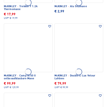
McKINLEY
·
Trekker F 1.2A
McKINLEY
·
Alu Sitzmatte
Thermomatte
€ 2,99
€ 17,99
UVP*
€ 19,99
McKINLEY
·
Camp SI 50 II
McKINLEY
·
Double E-Lux Velour
selbstaufblasbare Matte
Luftbett
€ 99,99
€ 79,99
UVP*
€ 129,99
UVP*
€ 99,99