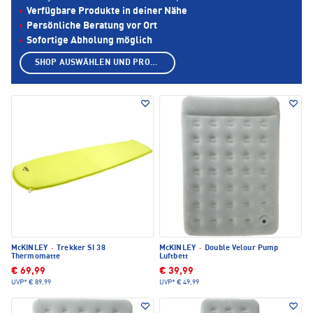
Verfügbare Produkte in deiner Nähe
Persönliche Beratung vor Ort
Sofortige Abholung möglich
SHOP AUSWÄHLEN UND PRODUKTE ANZEIGEN
McKINLEY
·
Trekker SI 38
McKINLEY
·
Double Velour Pump
Thermomatte
Luftbett
€ 69,99
€ 39,99
UVP*
€ 89,99
UVP*
€ 49,99