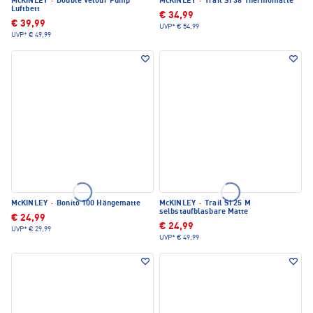
McKINLEY
·
Double Velour Pump
McKINLEY
·
Trail SI 38 Thermomatte
Luftbett
€ 34,99
€ 39,99
UVP*
€ 54,99
UVP*
€ 49,99
McKINLEY
·
Bonito 100 Hängematte
McKINLEY
·
Trail SI 25 M
selbstaufblasbare Matte
€ 24,99
€ 24,99
UVP*
€ 29,99
UVP*
€ 49,99