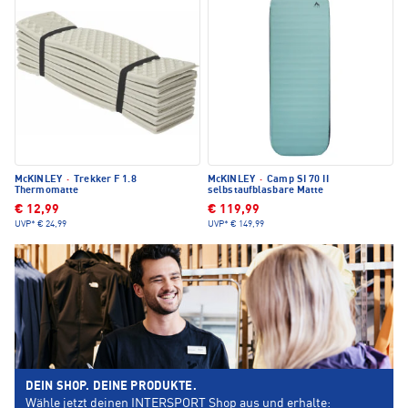
McKINLEY
·
Trekker F 1.8
McKINLEY
·
Camp SI 70 II
Thermomatte
selbstaufblasbare Matte
€ 12,99
€ 119,99
UVP*
€ 24,99
UVP*
€ 149,99
DEIN SHOP. DEINE PRODUKTE.
Wähle jetzt deinen INTERSPORT Shop aus und erhalte: