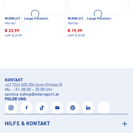
McKINLEY
·
Lango Poloshirt
McKINLEY
·
Lango Poloshirt
Herren
Herren
€ 22,99
€ 19,99
UVP*
€ 29,99
UVP*
€ 29,99
KONTAKT
+43 7242 600 204 (zum Ortstarif)
Mo. – Fr. 08:00 – 20:00 Uhr
service.eshop
@
intersport.at
FOLGE UNS
HILFE & KONTAKT