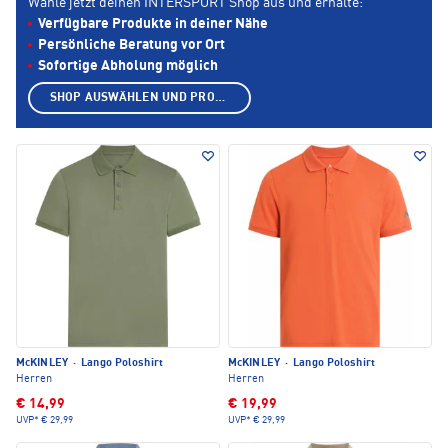
Wähle jetzt deinen INTERSPORT Shop aus und erhalte:
Verfügbare Produkte in deiner Nähe
Persönliche Beratung vor Ort
Sofortige Abholung möglich
SHOP AUSWÄHLEN UND PRODUKTE ANZEIGEN
McKINLEY
·
Lango Poloshirt
McKINLEY
·
Lango Poloshirt
Herren
Herren
€ 14,99
€ 19,99
UVP*
€ 29,99
UVP*
€ 29,99