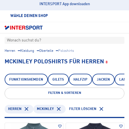
INTERSPORT App downloaden
WÄHLE DEINEN SHOP
Wonach suchst du?
Herren
Kleidung
Oberteile
Poloshirts
MCKINLEY POLOSHIRTS FÜR HERREN
8
FUNKTIONSHEMDEN
GILETS
HALFZIP
JACKEN
LANG
FILTERN & SORTIEREN
HERREN
MCKINLEY
FILTER LÖSCHEN