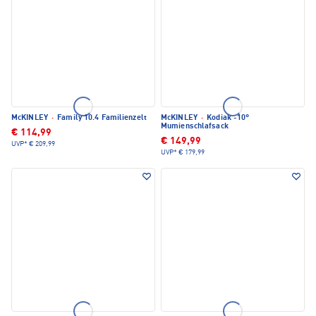
McKINLEY
·
Family 10.4 Familienzelt
McKINLEY
·
Kodiak -10°
Mumienschlafsack
€ 114,99
€ 149,99
UVP*
€ 209,99
UVP*
€ 179,99