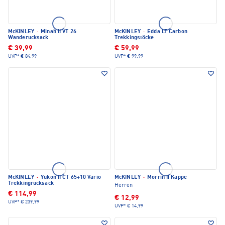
McKINLEY
·
Minah II VT 26
McKINLEY
·
Edda LT Carbon
Wanderucksack
Trekkingstöcke
€ 39,99
€ 59,99
UVP*
€ 84,99
UVP*
€ 99,99
McKINLEY
·
Yukon II CT 65+10 Vario
McKINLEY
·
Morrin II Kappe
Trekkingrucksack
Herren
€ 114,99
€ 12,99
UVP*
€ 239,99
UVP*
€ 14,99