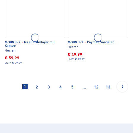
McKINLEY
·
Issal II Midlayer mit
McKINLEY
·
Cayman Sandalen
Kapuze
Herren
Herren
€ 49,99
€ 59,99
UVP*
€ 79,99
UVP*
€ 79,99
1
2
3
4
5
...
12
13