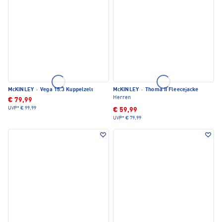
McKINLEY
·
Vega 15.3 Kuppelzelt
McKINLEY
·
Thoma II Fleecejacke
Herren
€ 79,99
UVP*
€ 99,99
€ 59,99
UVP*
€ 79,99