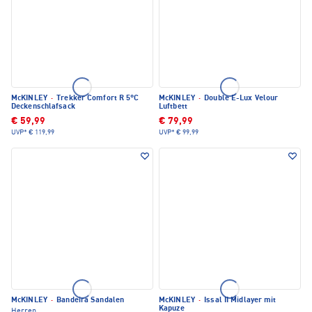
McKINLEY
·
Trekker Comfort R 5°C
McKINLEY
·
Double E-Lux Velour
Deckenschlafsack
Luftbett
€ 59,99
€ 79,99
UVP*
€ 119,99
UVP*
€ 99,99
McKINLEY
·
Bandeira Sandalen
McKINLEY
·
Issal II Midlayer mit
Kapuze
Herren