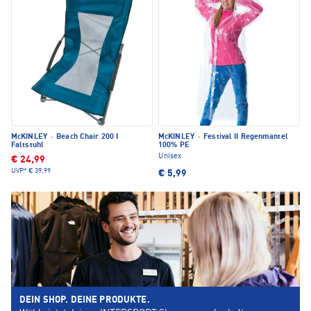
McKINLEY
·
Beach Chair 200 I
McKINLEY
·
Festival II Regenmantel
Faltstuhl
100% PE
Unisex
€ 24,99
UVP*
€ 39,99
€ 5,99
DEIN SHOP. DEINE PRODUKTE.