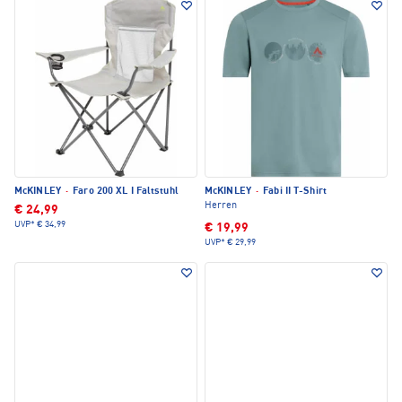
McKINLEY
·
Faro 200 XL I Faltstuhl
McKINLEY
·
Fabi II T-Shirt
Herren
€ 24,99
UVP*
€ 34,99
€ 19,99
UVP*
€ 29,99