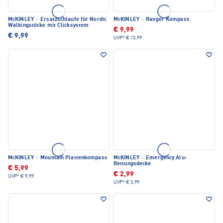
McKINLEY
·
Ersatzschlaufe für Nordic
McKINLEY
·
Ranger Kompass
Walkingstöcke mit Clicksystem
€ 9,99
€ 9,99
UVP*
€ 13,99
McKINLEY
·
Mountain Plattenkompass
McKINLEY
·
Emergency Alu-
Rettungsdecke
€ 5,99
€ 2,99
UVP*
€ 9,99
UVP*
€ 3,99