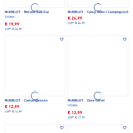
McKINLEY
·
Meland AQB Hut
McKINLEY
·
Camp Table I Campingtisch
Unisex
€ 24,99
UVP*
€ 34,99
€ 19,99
UVP*
€ 24,99
McKINLEY
·
Campingkissen
McKINLEY
·
Zane Gürtel
Unisex
€ 12,99
UVP*
€ 14,99
€ 12,99
UVP*
€ 17,99