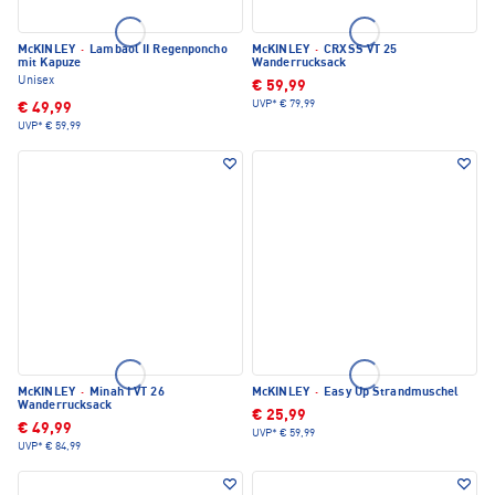
McKINLEY
·
Lambaol II Regenponcho
McKINLEY
·
CRXSS VT 25
mit Kapuze
Wanderrucksack
Unisex
€ 59,99
UVP*
€ 79,99
€ 49,99
UVP*
€ 59,99
McKINLEY
·
Minah I VT 26
McKINLEY
·
Easy Up Strandmuschel
Wanderrucksack
€ 25,99
€ 49,99
UVP*
€ 59,99
UVP*
€ 84,99