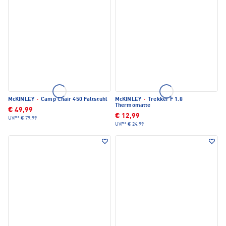
McKINLEY
·
Camp Chair 450 Faltstuhl
McKINLEY
·
Trekker F 1.8
Thermomatte
€ 49,99
€ 12,99
UVP*
€ 79,99
UVP*
€ 24,99