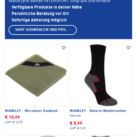
Wähle jetzt deinen INTERSPORT Shop aus und erhalte:
Verfügbare Produkte in deiner Nähe
Persönliche Beratung vor Ort
Sofortige Abholung möglich
SHOP AUSWÄHLEN UND PRODUKTE ANZEIGEN
McKINLEY
·
Microfaser Handtuch
McKINLEY
·
Roberto Wandersocken
Herren
€ 10,99
UVP*
€ 16,99
€ 5,99
UVP*
€ 9,99