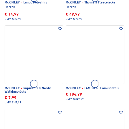
McKINLEY
·
Lango Poloshirt
McKINLEY
·
Thoma II Fleecejacke
Herren
Herren
€ 14,99
€ 49,99
UVP*
€ 29,99
UVP*
€ 79,99
McKINLEY
·
Impulse 1.0 Nordic
McKINLEY
·
FAM 30.6 I Familienzelt
Walkingstöcke
€ 184,99
€ 7,99
UVP*
€ 349,99
UVP*
€ 49,99