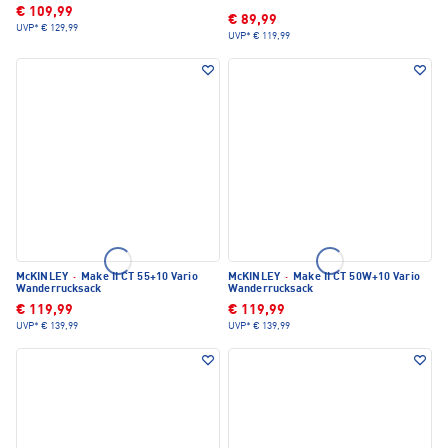
€ 109,99
€ 89,99
UVP*
€ 129,99
UVP*
€ 119,99
McKINLEY
·
Make II CT 55+10 Vario
McKINLEY
·
Make II CT 50W+10 Vario
Wanderrucksack
Wanderrucksack
€ 119,99
€ 119,99
UVP*
€ 139,99
UVP*
€ 139,99