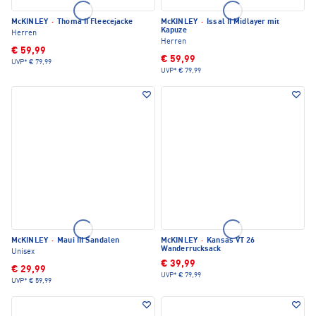
McKINLEY
·
Thoma II Fleecejacke
McKINLEY
·
Issal II Midlayer mit
Kapuze
Herren
Herren
€ 59,99
€ 59,99
UVP*
€ 79,99
UVP*
€ 79,99
McKINLEY
·
Maui III Sandalen
McKINLEY
·
Kansas VT 26
Wanderrucksack
Unisex
€ 39,99
€ 29,99
UVP*
€ 79,99
UVP*
€ 59,99