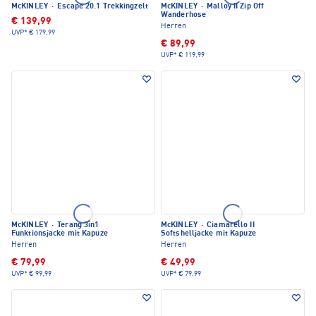
McKINLEY
·
Escape 20.1 Trekkingzelt
McKINLEY
·
Malloy II Zip Off
Wanderhose
€ 139,99
Herren
UVP*
€ 179,99
€ 89,99
UVP*
€ 119,99
McKINLEY
·
Terang 3in1
McKINLEY
·
Ciamarello II
Funktionsjacke mit Kapuze
Softshelljacke mit Kapuze
Herren
Herren
€ 79,99
€ 49,99
UVP*
€ 99,99
UVP*
€ 79,99