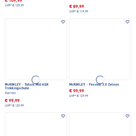
€ 109,99
UVP*
€ 129,99
€ 89,99
UVP*
€ 119,99
McKINLEY
·
Tahsis Mid AQX
McKINLEY
·
Festival 2.0 Zeltset
Trekkingschuhe
€ 99,99
Herren
UVP*
€ 129,99
€ 99,99
UVP*
€ 129,99