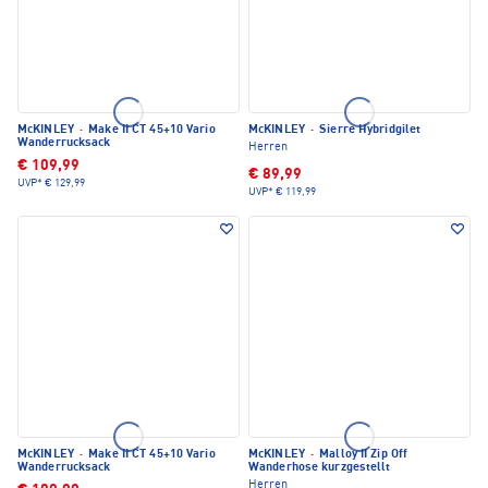
McKINLEY
·
Make II CT 45+10 Vario
McKINLEY
·
Sierre Hybridgilet
Wanderrucksack
Herren
€ 109,99
€ 89,99
UVP*
€ 129,99
UVP*
€ 119,99
McKINLEY
·
Make II CT 45+10 Vario
McKINLEY
·
Malloy II Zip Off
Wanderrucksack
Wanderhose kurzgestellt
Herren