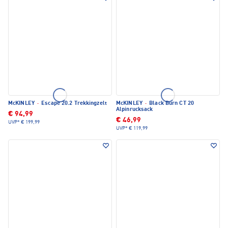
McKINLEY
·
Escape 20.2 Trekkingzelt
McKINLEY
·
Black Burn CT 20
Alpinrucksack
€ 94,99
€ 46,99
UVP*
€ 199,99
UVP*
€ 119,99