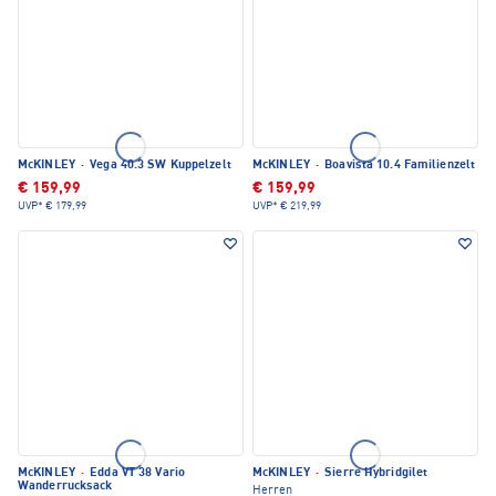
McKINLEY
·
Vega 40.3 SW Kuppelzelt
McKINLEY
·
Boavista 10.4 Familienzelt
€ 159,99
€ 159,99
UVP*
€ 179,99
UVP*
€ 219,99
McKINLEY
·
Edda VT 38 Vario
McKINLEY
·
Sierre Hybridgilet
Wanderrucksack
Herren