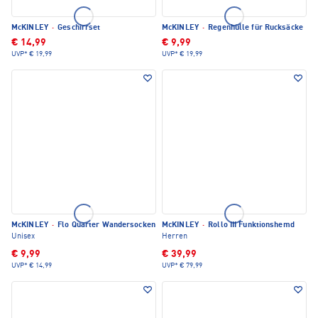
McKINLEY
·
Geschirrset
McKINLEY
·
Regenhülle für Rucksäcke
€ 14,99
€ 9,99
UVP*
€ 19,99
UVP*
€ 19,99
McKINLEY
·
Flo Quarter Wandersocken
McKINLEY
·
Rollo III Funktionshemd
Unisex
Herren
€ 9,99
€ 39,99
UVP*
€ 14,99
UVP*
€ 79,99