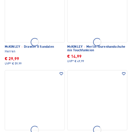
McKINLEY
·
Drawler II Sandalen
McKINLEY
·
Merlin Tourenhandschuhe
mit Touchfunktion
Herren
€ 14,99
€ 29,99
UVP*
€ 49,99
UVP*
€ 59,99