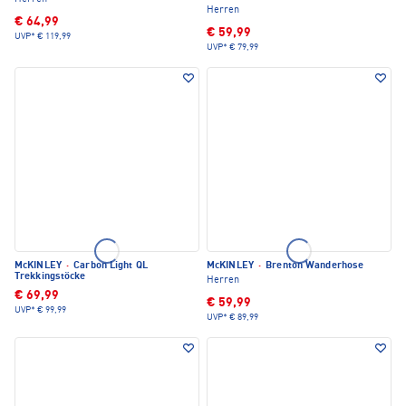
Herren
€ 64,99
€ 59,99
UVP*
€ 119,99
UVP*
€ 79,99
McKINLEY
·
Carbon Light QL
McKINLEY
·
Brenton Wanderhose
Trekkingstöcke
Herren
€ 69,99
€ 59,99
UVP*
€ 99,99
UVP*
€ 89,99