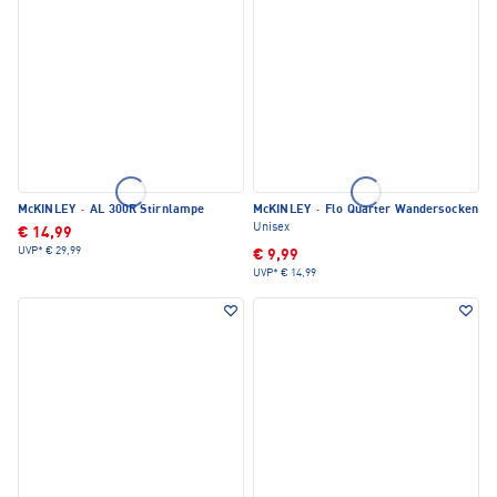
McKINLEY
·
AL 300R Stirnlampe
McKINLEY
·
Flo Quarter Wandersocken
Unisex
€ 14,99
UVP*
€ 29,99
€ 9,99
UVP*
€ 14,99