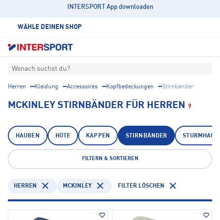
INTERSPORT App downloaden
WÄHLE DEINEN SHOP
Wonach suchst du?
Herren
Kleidung
Accessoires
Kopfbedeckungen
Stirnbänder
MCKINLEY STIRNBÄNDER FÜR HERREN
9
HAUBEN
HÜTE
KAPPEN
STIRNBÄNDER
STURMHAUB
FILTERN & SORTIEREN
HERREN
MCKINLEY
FILTER LÖSCHEN