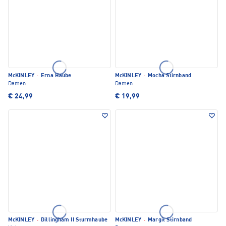
McKINLEY
·
Erna Haube
McKINLEY
·
Mocha Stirnband
Damen
Damen
€ 24,99
€ 19,99
McKINLEY
·
Dillingham II Sturmhaube
McKINLEY
·
Margit Stirnband