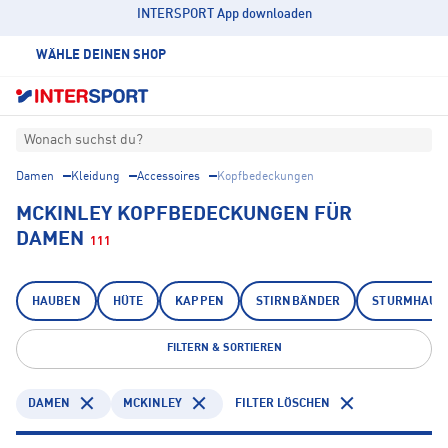
INTERSPORT App downloaden
WÄHLE DEINEN SHOP
Wonach suchst du?
Damen
Kleidung
Accessoires
Kopfbedeckungen
MCKINLEY KOPFBEDECKUNGEN FÜR
DAMEN
111
HAUBEN
HÜTE
KAPPEN
STIRNBÄNDER
STURMHAUB
FILTERN & SORTIEREN
DAMEN
MCKINLEY
FILTER LÖSCHEN