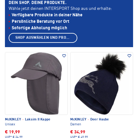
DEIN SHOP. DEINE PRODUKTE.
Wähle jetzt deinen INTERSPORT Shop aus und erhalte:
Verfügbare Produkte in deiner Nähe
Persönliche Beratung vor Ort
Sofortige Abholung möglich
SHOP AUSWÄHLEN UND PRODUKTE ANZEIGEN
McKINLEY
·
Laksim II Kappe
McKINLEY
·
Deer Haube
Unisex
Damen
€ 19,99
€ 34,99
UVP*
€ 24,99
UVP*
€ 49,99