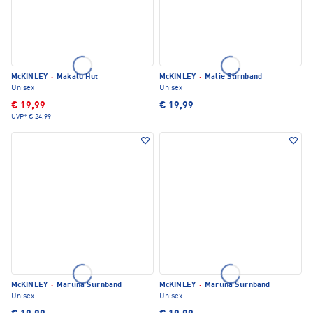
McKINLEY
·
Makalu Hut
McKINLEY
·
Malie Stirnband
Unisex
Unisex
€ 19,99
€ 19,99
UVP*
€ 24,99
McKINLEY
·
Martina Stirnband
McKINLEY
·
Martina Stirnband
Unisex
Unisex