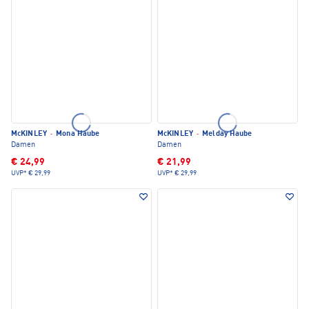
McKINLEY
·
Mona Haube
McKINLEY
·
Melday Haube
Damen
Damen
€ 24,99
€ 21,99
UVP*
€ 29,99
UVP*
€ 29,99