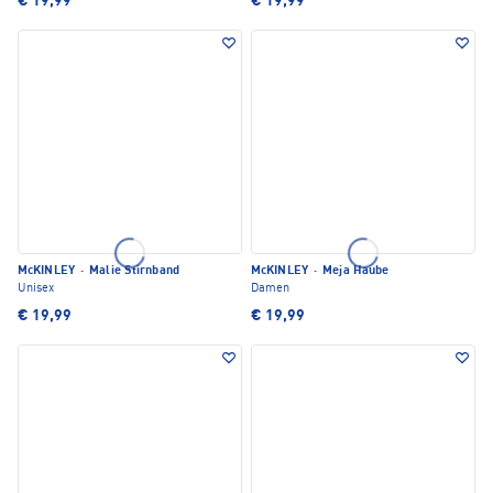
€ 19,99
€ 19,99
McKINLEY
·
Malie Stirnband
McKINLEY
·
Meja Haube
Unisex
Damen
€ 19,99
€ 19,99