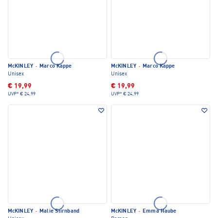
McKINLEY
·
Marco Kappe
McKINLEY
·
Marco Kappe
Unisex
Unisex
€ 19,99
€ 19,99
UVP*
€ 24,99
UVP*
€ 24,99
McKINLEY
·
Malie Stirnband
McKINLEY
·
Emma Haube