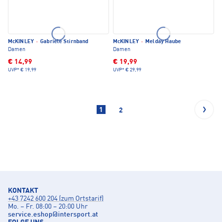
McKINLEY
·
Gabriele Stirnband
McKINLEY
·
Melday Haube
Damen
Damen
€ 14,99
€ 19,99
UVP*
€ 19,99
UVP*
€ 29,99
1
2
KONTAKT
+43 7242 600 204 (zum Ortstarif)
Mo. – Fr. 08:00 – 20:00 Uhr
service.eshop
@
intersport.at