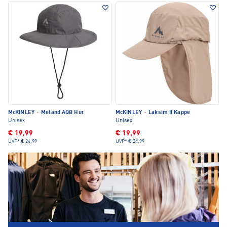
McKINLEY
·
Meland AQB Hut
McKINLEY
·
Laksim II Kappe
Unisex
Unisex
€ 19,99
€ 19,99
UVP*
€ 24,99
UVP*
€ 24,99