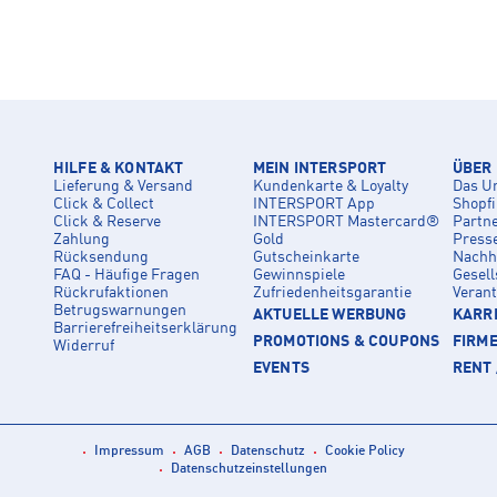
HILFE & KONTAKT
MEIN INTERSPORT
ÜBER
Lieferung & Versand
Kundenkarte & Loyalty
Das U
Click & Collect
INTERSPORT App
Shopf
Click & Reserve
INTERSPORT Mastercard®
Partn
Zahlung
Gold
Press
Rücksendung
Gutscheinkarte
Nachha
FAQ - Häufige Fragen
Gewinnspiele
Gesell
Rückrufaktionen
Zufriedenheitsgarantie
Veran
Betrugswarnungen
AKTUELLE WERBUNG
KARRI
Barrierefreiheitserklärung
PROMOTIONS & COUPONS
FIRM
Widerruf
EVENTS
RENT 
Impressum
AGB
Datenschutz
Cookie Policy
Datenschutzeinstellungen