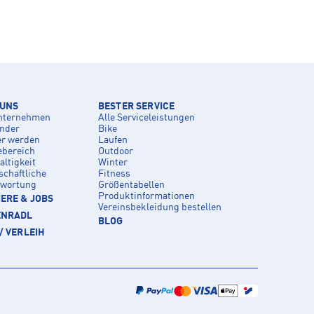
 UNS
BESTER SERVICE
nternehmen
Alle Serviceleistungen
inder
Bike
er werden
Laufen
ebereich
Outdoor
ltigkeit
Winter
schaftliche
Fitness
twortung
Größentabellen
Produktinformationen
ERE & JOBS
Vereinsbekleidung bestellen
ENRADL
BLOG
/ VERLEIH