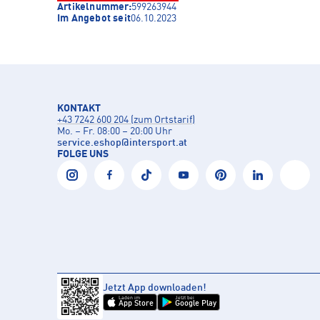
Artikelnummer:
599263944
Im Angebot seit
06.10.2023
KONTAKT
+43 7242 600 204 (zum Ortstarif)
Mo. – Fr. 08:00 – 20:00 Uhr
service.eshop
@
intersport.at
FOLGE UNS
Jetzt App downloaden!
Laden im
Jetzt bei
App Store
Google Play