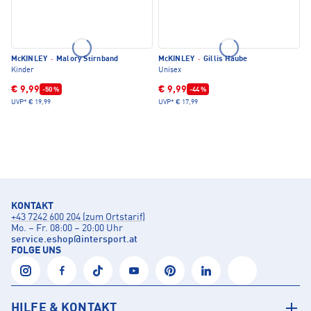
McKINLEY
·
Malory Stirnband
McKINLEY
·
Gillis Haube
Kinder
Unisex
€ 9,99
€ 9,99
-50 %
-44 %
UVP*
€ 19,99
UVP*
€ 17,99
KONTAKT
+43 7242 600 204 (zum Ortstarif)
Mo. – Fr. 08:00 – 20:00 Uhr
service.eshop
@
intersport.at
FOLGE UNS
HILFE & KONTAKT