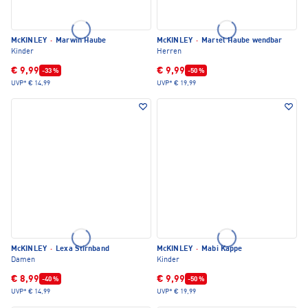
McKINLEY
·
Marwin Haube
McKINLEY
·
Martel Haube wendbar
Kinder
Herren
€ 9,99
€ 9,99
-33 %
-50 %
UVP*
€ 14,99
UVP*
€ 19,99
McKINLEY
·
Lexa Stirnband
McKINLEY
·
Mabi Kappe
Damen
Kinder
€ 8,99
€ 9,99
-40 %
-50 %
UVP*
€ 14,99
UVP*
€ 19,99