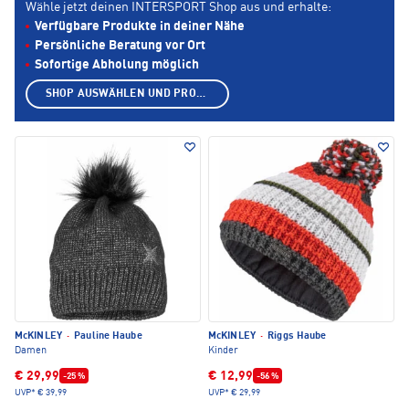
Wähle jetzt deinen INTERSPORT Shop aus und erhalte:
Verfügbare Produkte in deiner Nähe
Persönliche Beratung vor Ort
Sofortige Abholung möglich
SHOP AUSWÄHLEN UND PRODUKTE ANZEIGEN
McKINLEY
·
Pauline Haube
McKINLEY
·
Riggs Haube
Damen
Kinder
€ 29,99
€ 12,99
-25 %
-56 %
UVP*
€ 39,99
UVP*
€ 29,99