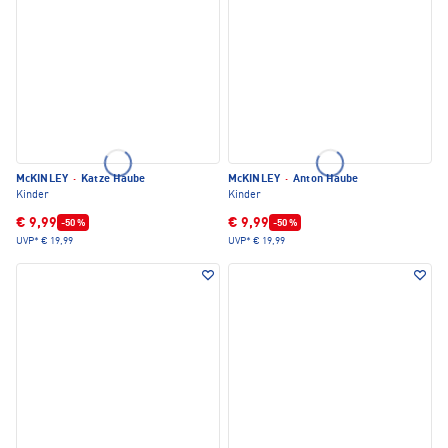
McKINLEY
·
Katze Haube
McKINLEY
·
Anton Haube
Kinder
Kinder
€ 9,99
€ 9,99
-50 %
-50 %
UVP*
€ 19,99
UVP*
€ 19,99