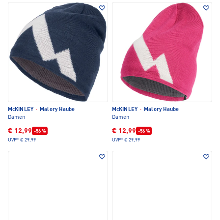
McKINLEY
·
Malory Haube
McKINLEY
·
Malory Haube
Damen
Damen
€ 12,99
€ 12,99
-56 %
-56 %
UVP*
€ 29,99
UVP*
€ 29,99