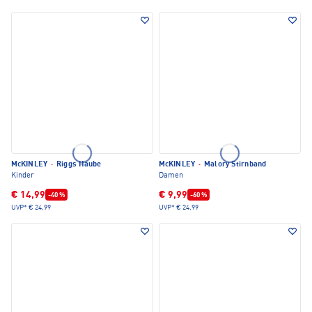
McKINLEY
·
Riggs Haube
McKINLEY
·
Malory Stirnband
Kinder
Damen
€ 14,99
€ 9,99
-40 %
-60 %
UVP*
€ 24,99
UVP*
€ 24,99