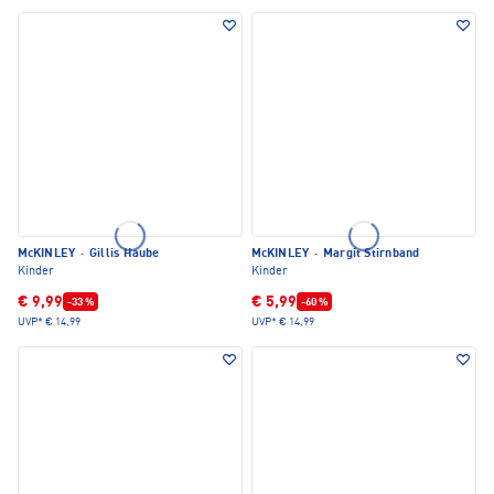
McKINLEY
·
Gillis Haube
McKINLEY
·
Margit Stirnband
Kinder
Kinder
€ 9,99
€ 5,99
-33 %
-60 %
UVP*
€ 14,99
UVP*
€ 14,99