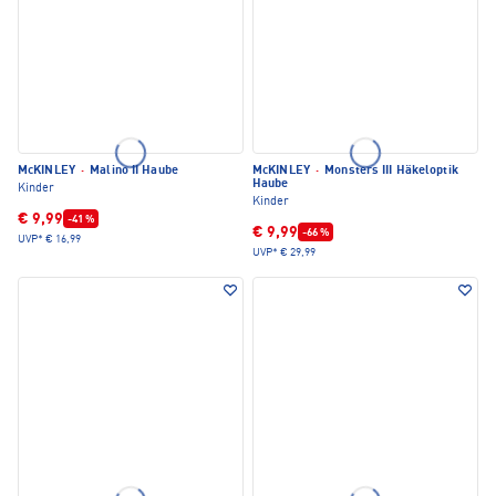
McKINLEY
·
Malino II Haube
McKINLEY
·
Monsters III Häkeloptik
Haube
Kinder
Kinder
€ 9,99
-41 %
€ 9,99
-66 %
UVP*
€ 16,99
UVP*
€ 29,99