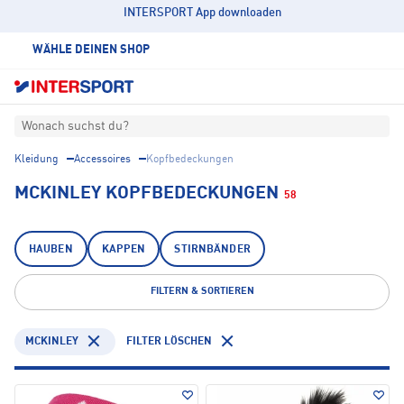
INTERSPORT App downloaden
WÄHLE DEINEN SHOP
Wonach suchst du?
Kleidung
Accessoires
Kopfbedeckungen
MCKINLEY KOPFBEDECKUNGEN
58
HAUBEN
KAPPEN
STIRNBÄNDER
FILTERN & SORTIEREN
MCKINLEY
FILTER LÖSCHEN