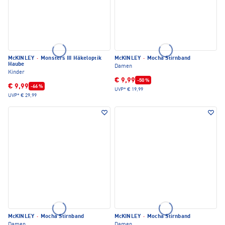
McKINLEY
·
Monsters III Häkeloptik
McKINLEY
·
Mocha Stirnband
Haube
Damen
Kinder
€ 9,99
-50 %
€ 9,99
-66 %
UVP*
€ 19,99
UVP*
€ 29,99
McKINLEY
·
Mocha Stirnband
McKINLEY
·
Mocha Stirnband
Damen
Damen