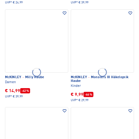
UVP*
€ 24,99
UVP*
€ 39,99
McKINLEY
·
Milly Haube
McKINLEY
·
Monsters III Häkeloptik
Haube
Damen
Kinder
€ 14,99
-62 %
€ 9,99
-66 %
UVP*
€ 39,99
UVP*
€ 29,99