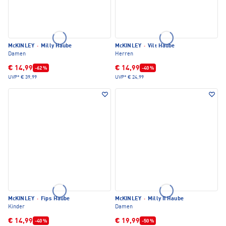
McKINLEY
·
Milly Haube
McKINLEY
·
Vilt Haube
Damen
Herren
€ 14,99
€ 14,99
-62 %
-40 %
UVP*
€ 39,99
UVP*
€ 24,99
McKINLEY
·
Fips Haube
McKINLEY
·
Milly II Haube
Kinder
Damen
€ 14,99
€ 19,99
-40 %
-50 %