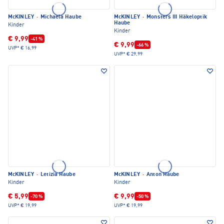
McKINLEY
·
Michaela Haube
McKINLEY
·
Monsters III Häkeloptik
Haube
Kinder
Kinder
€ 9,99
-41 %
€ 9,99
-66 %
UVP*
€ 16,99
UVP*
€ 29,99
McKINLEY
·
Letizia Haube
McKINLEY
·
Anton Haube
Kinder
Kinder
€ 5,99
€ 9,99
-70 %
-50 %
UVP*
€ 19,99
UVP*
€ 19,99