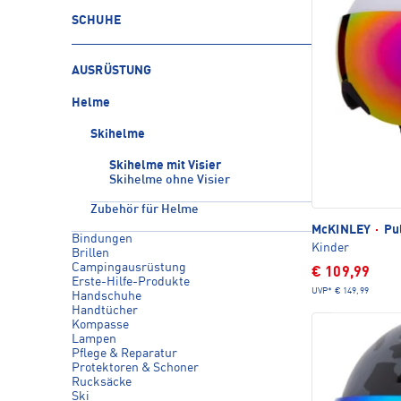
SCHUHE
AUSRÜSTUNG
Helme
Skihelme
Skihelme mit Visier
Skihelme ohne Visier
Zubehör für Helme
McKINLEY
·
Pul
Bindungen
Kinder
Brillen
Campingausrüstung
€ 109,99
Erste-Hilfe-Produkte
UVP*
€ 149,99
Handschuhe
Handtücher
Kompasse
Lampen
Pflege & Reparatur
Protektoren & Schoner
Rucksäcke
Ski