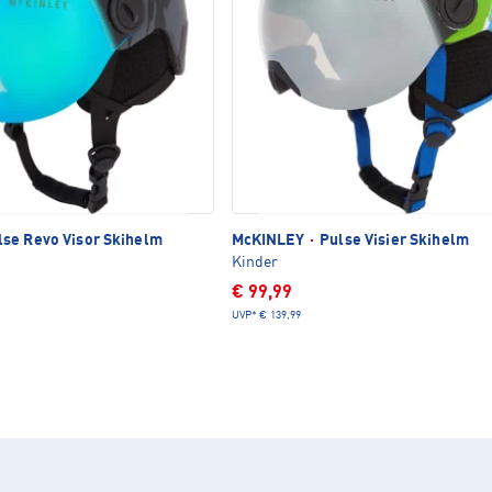
se Revo Visor Skihelm
McKINLEY
·
Pulse Visier Skihelm
Kinder
€ 99,99
UVP*
€ 139,99