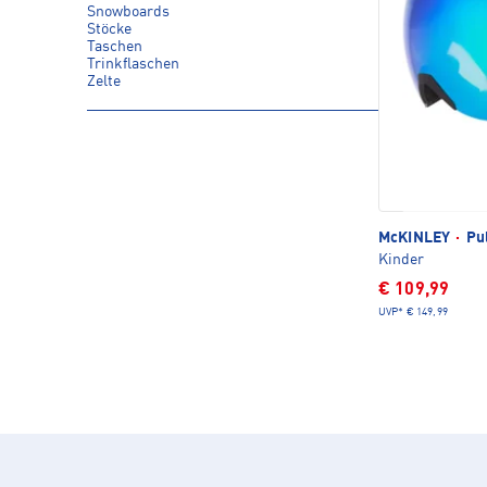
Snowboards
Stöcke
Taschen
Trinkflaschen
Zelte
McKINLEY
·
Pul
Kinder
€ 109,99
UVP*
€ 149,99