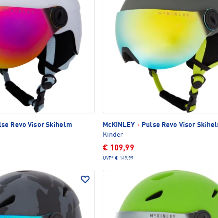
se Revo Visor Skihelm
McKINLEY
·
Pulse Revo Visor Skihe
Kinder
€ 109,99
UVP*
€ 149,99