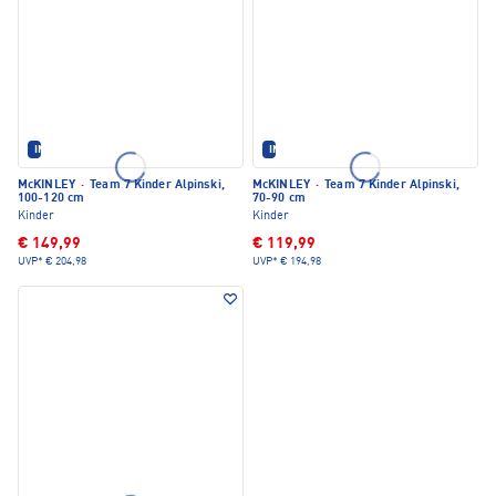
IM SET ERHÄLTLICH
IM SET ERHÄLTLICH
McKINLEY
·
Team 7 Kinder Alpinski,
McKINLEY
·
Team 7 Kinder Alpinski,
100-120 cm
70-90 cm
Kinder
Kinder
€ 149,99
€ 119,99
UVP*
€ 204,98
UVP*
€ 194,98