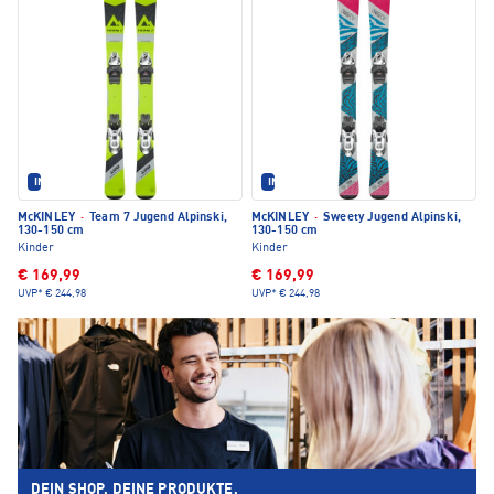
IM SET ERHÄLTLICH
IM SET ERHÄLTLICH
McKINLEY
·
Team 7 Jugend Alpinski,
McKINLEY
·
Sweety Jugend Alpinski,
130-150 cm
130-150 cm
Kinder
Kinder
€ 169,99
€ 169,99
UVP*
€ 244,98
UVP*
€ 244,98
DEIN SHOP. DEINE PRODUKTE.