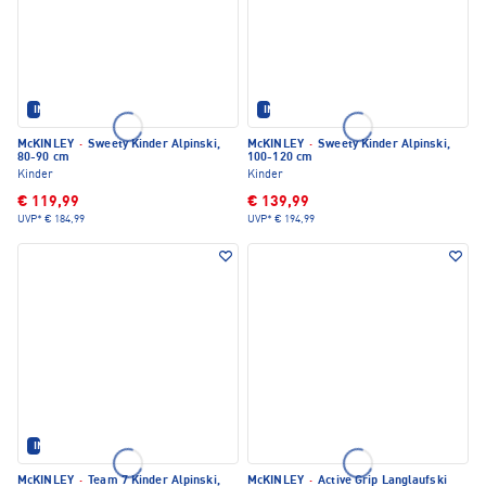
IM SET ERHÄLTLICH
IM SET ERHÄLTLICH
McKINLEY
·
Sweety Kinder Alpinski,
McKINLEY
·
Sweety Kinder Alpinski,
80-90 cm
100-120 cm
Kinder
Kinder
€ 119,99
€ 139,99
UVP*
€ 184,99
UVP*
€ 194,99
IM SET ERHÄLTLICH
McKINLEY
·
Team 7 Kinder Alpinski,
McKINLEY
·
Active Grip Langlaufski