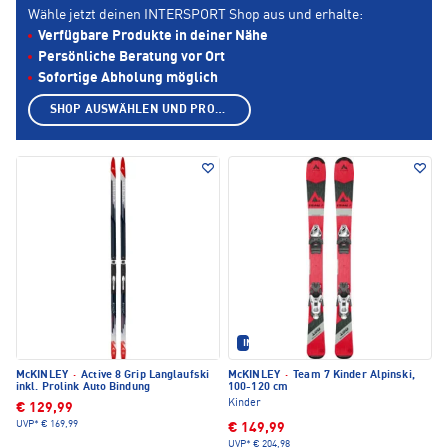
Wähle jetzt deinen INTERSPORT Shop aus und erhalte:
Verfügbare Produkte in deiner Nähe
Persönliche Beratung vor Ort
Sofortige Abholung möglich
SHOP AUSWÄHLEN UND PRODUKTE ANZEIGEN
IM SET ERHÄLTLICH
McKINLEY
·
Active 8 Grip Langlaufski
McKINLEY
·
Team 7 Kinder Alpinski,
inkl. Prolink Auto Bindung
100-120 cm
Kinder
€ 129,99
UVP*
€ 169,99
€ 149,99
UVP*
€ 204,98