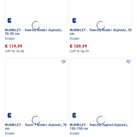
IM SET ERHÄLTLICH
IM SET ERHÄLTLICH
McKINLEY
·
Sweety Kinder Alpinski,
McKINLEY
·
Sweety Kinder Alpinski, 70
70-90 cm
cm
Kinder
Kinder
€ 119,99
€ 109,99
UVP*
€ 194,98
UVP*
€ 184,99
IM SET ERHÄLTLICH
IM SET ERHÄLTLICH
McKINLEY
·
Team 7 Kinder Alpinski, 70
McKINLEY
·
Sweety Jugend Alpinski,
cm
130-150 cm
Kinder
Kinder