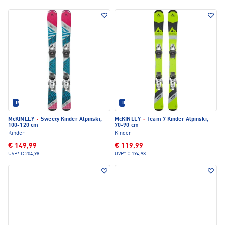
IM SET ERHÄLTLICH
IM SET ERHÄLTLICH
McKINLEY
·
Sweety Kinder Alpinski,
McKINLEY
·
Team 7 Kinder Alpinski,
100-120 cm
70-90 cm
Kinder
Kinder
€ 149,99
€ 119,99
UVP*
€ 204,98
UVP*
€ 194,98