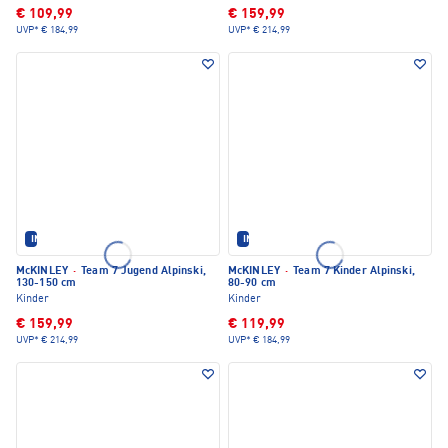
€ 109,99
€ 159,99
UVP*
€ 184,99
UVP*
€ 214,99
IM SET ERHÄLTLICH
IM SET ERHÄLTLICH
McKINLEY
·
Team 7 Jugend Alpinski,
McKINLEY
·
Team 7 Kinder Alpinski,
130-150 cm
80-90 cm
Kinder
Kinder
€ 159,99
€ 119,99
UVP*
€ 214,99
UVP*
€ 184,99