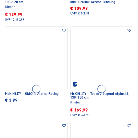
100-120 cm
inkl. Prolink Access Bindung
Kinder
€ 109,99
UVP*
€ 149,99
€ 139,99
UVP*
€ 194,99
IM SET ERHÄLTLICH
McKINLEY
·
SkiClip Alpine Racing
McKINLEY
·
Team 7 Jugend Alpinski,
130-150 cm
€ 3,99
Kinder
€ 169,99
UVP*
€ 244,98