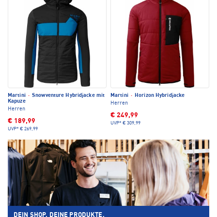
Martini
·
Snowventure Hybridjacke mit
Martini
·
Horizon Hybridjacke
Kapuze
Herren
Herren
€ 249,99
€ 189,99
UVP*
€ 309,99
UVP*
€ 269,99
DEIN SHOP. DEINE PRODUKTE.