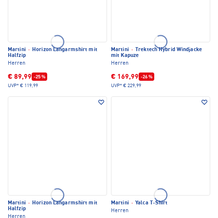
Martini
·
Horizon Langarmshirt mit
Martini
·
Trektech Hybrid Windjacke
Halfzip
mit Kapuze
Herren
Herren
€ 89,99
€ 169,99
-25 %
-26 %
UVP*
€ 119,99
UVP*
€ 229,99
Martini
·
Horizon Langarmshirt mit
Martini
·
Yalca T-Shirt
Halfzip
Herren
Herren