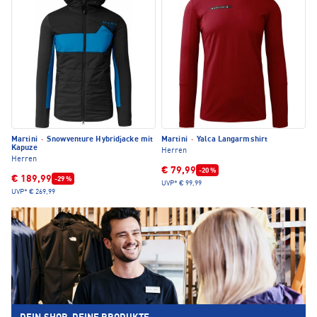
Martini
·
Snowventure Hybridjacke mit
Martini
·
Yalca Langarmshirt
Kapuze
Herren
Herren
€ 79,99
-20 %
€ 189,99
-29 %
UVP*
€ 99,99
UVP*
€ 269,99