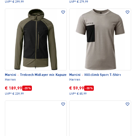
UVP*
€ 299,99
UVP*
€ 279,99
Martini
·
Trektech Midlayer mit Kapuze
Martini
·
Hillclimb Sport T-Shirt
Herren
Herren
€ 189,99
€ 59,99
-20 %
-30 %
UVP*
€ 239,99
UVP*
€ 85,99