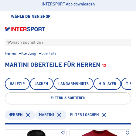
INTERSPORT App downloaden
WÄHLE DEINEN SHOP
Wonach suchst du?
Herren
Kleidung
Oberteile
MARTINI OBERTEILE FÜR HERREN
12
HALFZIP
JACKEN
LANGARMSHIRTS
MIDLAYER
T-SH
FILTERN & SORTIEREN
HERREN
MARTINI
FILTER LÖSCHEN