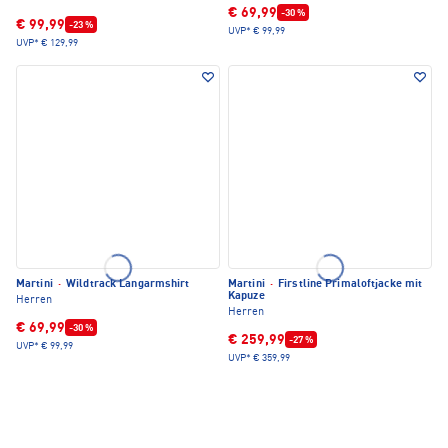
€ 69,99
-30 %
€ 99,99
-23 %
UVP*
€ 99,99
UVP*
€ 129,99
Martini
·
Wildtrack Langarmshirt
Martini
·
Firstline Primaloftjacke mit
Kapuze
Herren
Herren
€ 69,99
-30 %
€ 259,99
-27 %
UVP*
€ 99,99
UVP*
€ 359,99