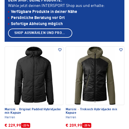
DEIN SHOP. DEINE PRODUKTE.
Wähle jetzt deinen INTERSPORT Shop aus und erhalte:
Verfügbare Produkte in deiner Nähe
Persönliche Beratung vor Ort
Sofortige Abholung möglich
SHOP AUSWÄHLEN UND PRODUKTE ANZEIGEN
Martini
·
Original Padded Hybridjacke
Martini
·
Trektech Hybridjacke mit
mit Kapuze
Kapuze
Herren
Herren
€ 229,99
€ 209,99
-23 %
-25 %