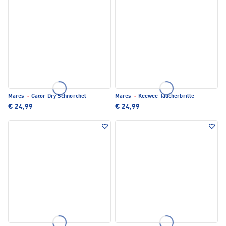
Mares
·
Gator Dry Schnorchel
Mares
·
Keewee Taucherbrille
€ 24,99
€ 24,99