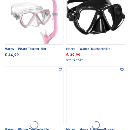
Mares
·
Pirate Taucher-Set
Mares
·
Wahoo Taucherbrille
€ 44,99
€ 39,99
UVP*
€ 49,99
Mares
·
Wahoo Taucherbrille
Mares
·
Manta Schwimmflossen