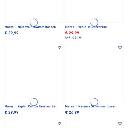
Mares
·
Nateeva Schwimmflossen
Mares
·
Vento Taucherbrille
€ 29,99
€ 29,99
UVP*
€ 34,99
Mares
·
Zephir Combo Taucher-Set
Mares
·
Nateeva Schwimmflossen
€ 29,99
€ 24,99