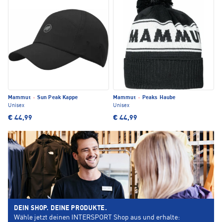
Mammut
·
Sun Peak Kappe
Mammut
·
Peaks Haube
Unisex
Unisex
€ 44,99
€ 44,99
DEIN SHOP. DEINE PRODUKTE.
Wähle jetzt deinen INTERSPORT Shop aus und erhalte: