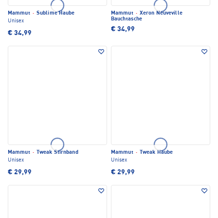
Mammut
·
Sublime Haube
Mammut
·
Xeron Neuveville
Bauchtasche
Unisex
€ 34,99
€ 34,99
Mammut
·
Tweak Stirnband
Mammut
·
Tweak Haube
Unisex
Unisex
€ 29,99
€ 29,99