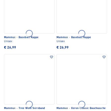
Mammut
·
Baseball Kappe
Mammut
·
Baseball Kappe
Unisex
Unisex
€ 26,99
€ 26,99
Mammut
·
Tree Wool Stirnband
Mammut
·
Xeron Classic Bauchtasche