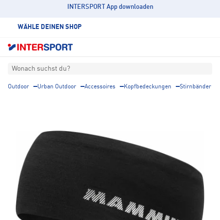
INTERSPORT App downloaden
WÄHLE DEINEN SHOP
Wonach suchst du?
Outdoor
Urban Outdoor
Accessoires
Kopfbedeckungen
Stirnbänder