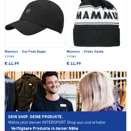
Mammut
·
Sun Peak Kappe
Mammut
·
Peaks Haube
Unisex
Unisex
€ 44,99
€ 44,99
DEIN SHOP. DEINE PRODUKTE.
Wähle jetzt deinen INTERSPORT Shop aus und erhalte:
Verfügbare Produkte in deiner Nähe