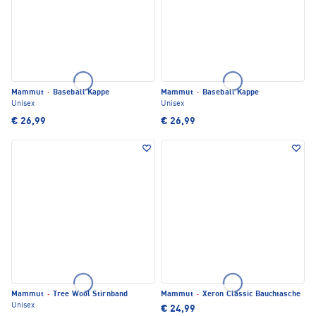
Mammut
·
Baseball Kappe
Mammut
·
Baseball Kappe
Unisex
Unisex
€ 26,99
€ 26,99
Mammut
·
Tree Wool Stirnband
Mammut
·
Xeron Classic Bauchtasche
Unisex
€ 24,99