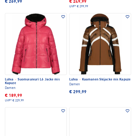
€ 269,99
€ 249,99
UVP*
€ 299,99
Luhta
·
Suomutunturi L6 Jacke mit
Luhta
·
Kaamanen Skijacke mit Kapuze
Kapuze
Damen
Damen
€ 299,99
€ 189,99
UVP*
€ 229,99