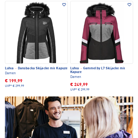
Luhta
·
Dansbacka Skijacke mit Kapuze
Luhta
·
Gammelby L7 Skijacke mit
Kapuze
Damen
Damen
€ 199,99
€ 249,99
UVP*
€ 299,99
UVP*
€ 299,99