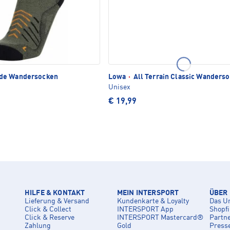
de Wandersocken
Lowa
·
All Terrain Classic Wanders
Unisex
€ 19,99
HILFE & KONTAKT
MEIN INTERSPORT
ÜBER
Lieferung & Versand
Kundenkarte & Loyalty
Das U
Click & Collect
INTERSPORT App
Shopf
Click & Reserve
INTERSPORT Mastercard®
Partn
Zahlung
Gold
Press