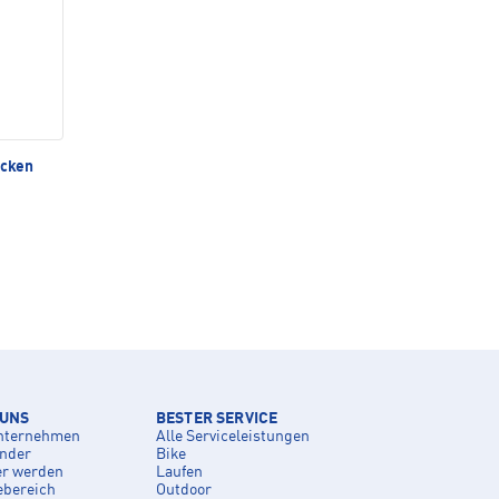
ocken
 UNS
BESTER SERVICE
nternehmen
Alle Serviceleistungen
inder
Bike
er werden
Laufen
ebereich
Outdoor