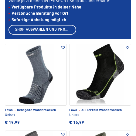
Wähle jetzt deinen INTERSPORT Shop aus und erhalte:
Verfügbare Produkte in deiner Nähe
Persönliche Beratung vor Ort
Sofortige Abholung möglich
SHOP AUSWÄHLEN UND PRODUKTE ANZEIGEN
Lowa
·
Renegade Wandersocken
Lowa
·
All Terrain Wandersocken
Unisex
Unisex
€ 19,99
€ 16,99