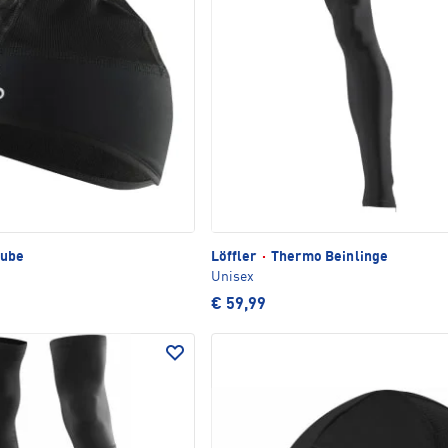
ube
Löffler
·
Thermo Beinlinge
Unisex
€ 59,99