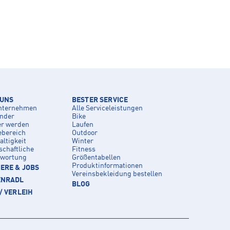
 UNS
BESTER SERVICE
nternehmen
Alle Serviceleistungen
inder
Bike
er werden
Laufen
ebereich
Outdoor
ltigkeit
Winter
schaftliche
Fitness
twortung
Größentabellen
Produktinformationen
ERE & JOBS
Vereinsbekleidung bestellen
ENRADL
BLOG
/ VERLEIH