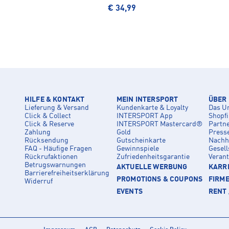
€ 34,99
HILFE & KONTAKT
MEIN INTERSPORT
ÜBER
Lieferung & Versand
Kundenkarte & Loyalty
Das U
Click & Collect
INTERSPORT App
Shopf
Click & Reserve
INTERSPORT Mastercard®
Partn
Zahlung
Gold
Press
Rücksendung
Gutscheinkarte
Nachha
FAQ - Häufige Fragen
Gewinnspiele
Gesell
Rückrufaktionen
Zufriedenheitsgarantie
Veran
Betrugswarnungen
AKTUELLE WERBUNG
KARRI
Barrierefreiheitserklärung
PROMOTIONS & COUPONS
FIRM
Widerruf
EVENTS
RENT 