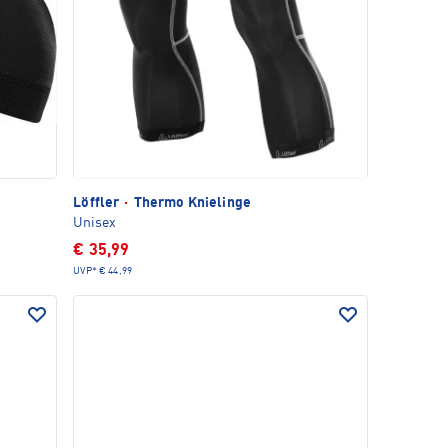
Löffler
·
Thermo Knielinge
Unisex
€ 35,99
UVP*
€ 44,99