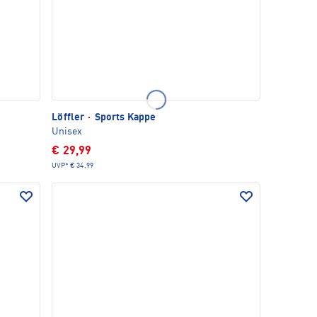
Löffler
·
Sports Kappe
Unisex
€ 29,99
UVP*
€ 34,99