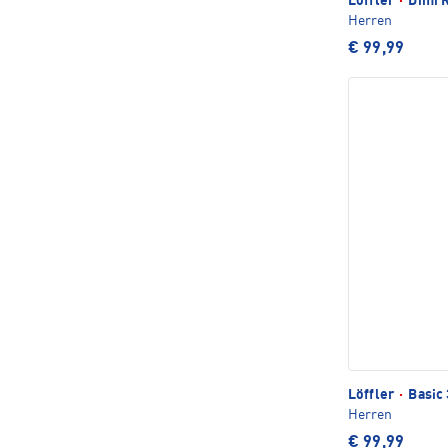
Löffler
·
Dimi R
Herren
€ 99,99
Löffler
·
Basic 
Herren
€ 99,99