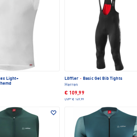
ex Light+
Löffler
·
Basic Gel Bib Tights
rhemd
Herren
€ 109,99
UVP*
€ 149,99