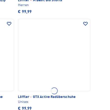
lzip
Löffler
·
M Basic Bib Shorts
Herren
€ 99,99
he
Löffler
·
GTX Active Radüberschuhe
Unisex
€ 99,99