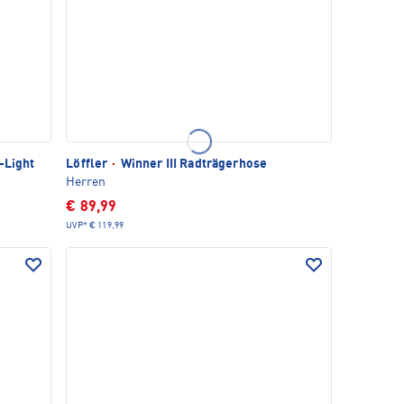
-Light
Löffler
·
Winner III Radträgerhose
Herren
€ 89,99
UVP*
€ 119,99