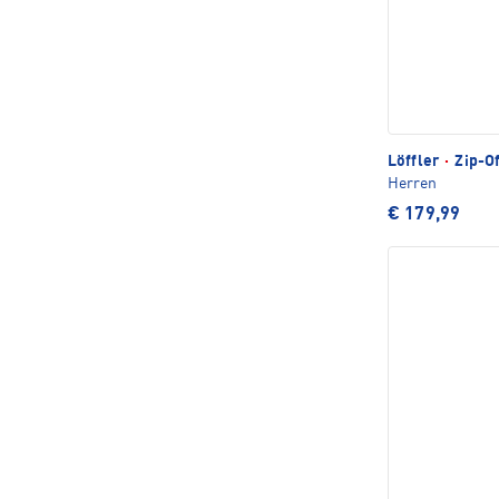
Löffler
·
Zip-Of
Herren
€ 179,99