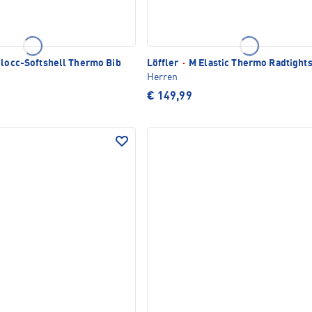
locc-Softshell Thermo Bib
Löffler
·
M Elastic Thermo Radtight
Herren
€ 149,99