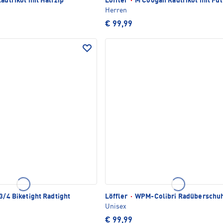
adtrikot mit Halfzip
Löffler
·
M Coogan Radtrikot mit Ful
Herren
€ 99,99
3/4 Biketight Radtight
Löffler
·
WPM-Colibri Radüberschu
Unisex
€ 99,99