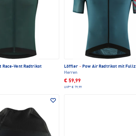
t Race-Vent Radtrikot
Löffler
·
Pow Air Radtrikot mit Fullz
Herren
€ 59,99
UVP*
€ 79,99