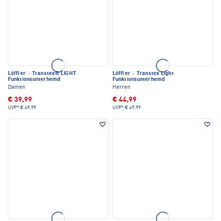
Löffler
·
Transtex® LIGHT
Löffler
·
Transtex Light
Funktionsunterhemd
Funktionsunterhemd
Damen
Herren
€ 39,99
€ 44,99
UVP*
€ 49,99
UVP*
€ 49,99