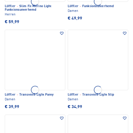
Löffler
·
Slim Fit Merino Light
Löffler
·
Funktionsunterhemd
Funktionsunterhemd
Damen
Herren
€ 49,99
€ 59,99
Löffler
·
Transtex® Light Panty
Löffler
·
Transtex® Light Slip
Damen
Damen
€ 39,99
€ 34,99