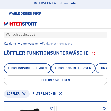
INTERSPORT App downloaden
WÄHLE DEINEN SHOP
Wonach suchst du?
Kleidung
Unterwäsche
Funktionsunterwäsche
LÖFFLER FUNKTIONSUNTERWÄSCHE
110
FUNKTIONSUNTERHEMDEN
FUNKTIONSUNTERHOSEN
FUNKTI
FILTERN & SORTIEREN
LÖFFLER
FILTER LÖSCHEN