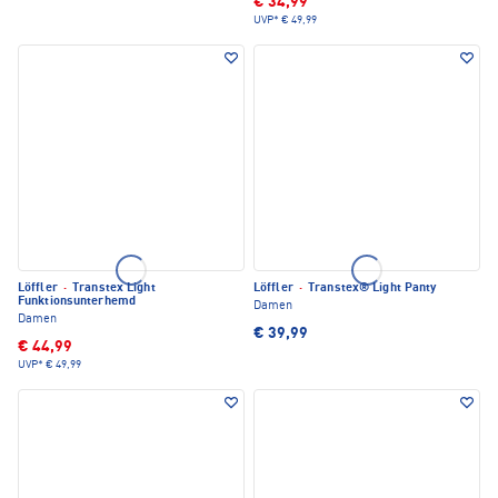
€ 34,99
UVP*
€ 49,99
Löffler
·
Transtex Light
Löffler
·
Transtex® Light Panty
Funktionsunterhemd
Damen
Damen
€ 39,99
€ 44,99
UVP*
€ 49,99