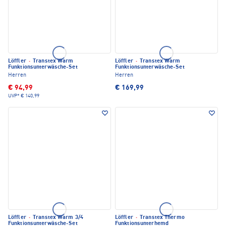
Löffler
·
Transtex Warm
Löffler
·
Transtex Warm
Funktionsunterwäsche-Set
Funktionsunterwäsche-Set
Herren
Herren
€ 94,99
€ 169,99
UVP*
€ 140,99
Löffler
·
Transtex Warm 3/4
Löffler
·
Transtex Thermo
Funktionsunterwäsche-Set
Funktionsunterhemd