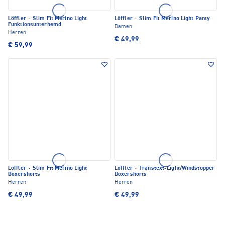
Löffler
·
Slim Fit Merino Light
Löffler
·
Slim Fit Merino Light Panty
Funktionsunterhemd
Damen
Herren
€ 49,99
€ 59,99
Löffler
·
Slim Fit Merino Light
Löffler
·
Transtext-Light/Windstopper
Boxershorts
Boxershorts
Herren
Herren
€ 49,99
€ 49,99