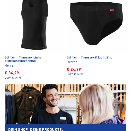
Löffler
·
Transtex Light
Löffler
·
Transtex® Light Slip
Funktionsunterhemd
Herren
Herren
€ 24,99
€ 34,99
UVP*
€ 34,99
UVP*
€ 49,99
DEIN SHOP. DEINE PRODUKTE.