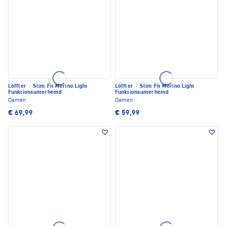
Löffler
·
Slim Fit Merino Light
Löffler
·
Slim Fit Merino Light
Funktionsunterhemd
Funktionsunterhemd
Damen
Damen
€ 69,99
€ 59,99