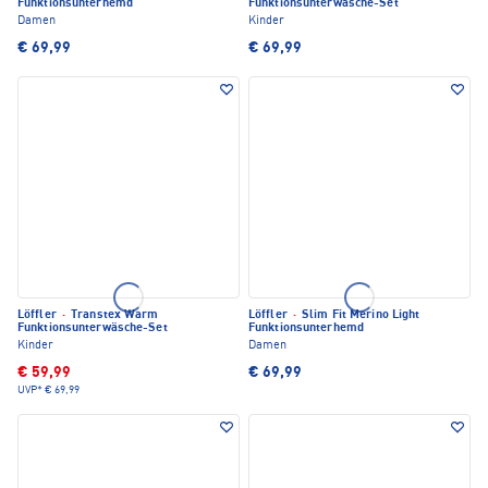
Funktionsunterhemd
Funktionsunterwäsche-Set
Damen
Kinder
€ 69,99
€ 69,99
Löffler
·
Transtex Warm
Löffler
·
Slim Fit Merino Light
Funktionsunterwäsche-Set
Funktionsunterhemd
Kinder
Damen
€ 59,99
€ 69,99
UVP*
€ 69,99