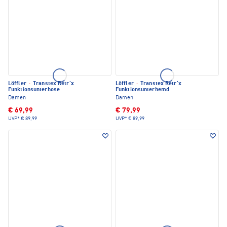
Löffler
·
Transtex Retr'x
Löffler
·
Transtex Retr'x
Funktionsunterhose
Funktionsunterhemd
Damen
Damen
€ 69,99
€ 79,99
UVP*
€ 89,99
UVP*
€ 89,99