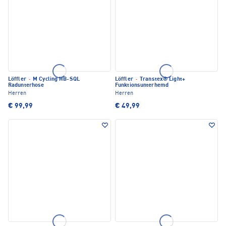
Löffler
·
M Cycling HB-SQL
Löffler
·
Transtex® Light+
Radunterhose
Funktionsunterhemd
Herren
Herren
€ 99,99
€ 49,99