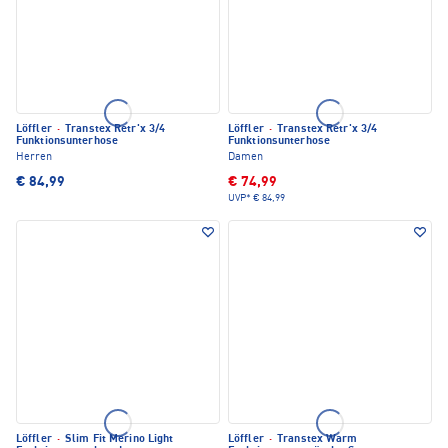
Löffler
·
Transtex Retr'x 3/4
Löffler
·
Transtex Retr'x 3/4
Funktionsunterhose
Funktionsunterhose
Herren
Damen
€ 84,99
€ 74,99
UVP*
€ 84,99
Löffler
·
Slim Fit Merino Light
Löffler
·
Transtex Warm