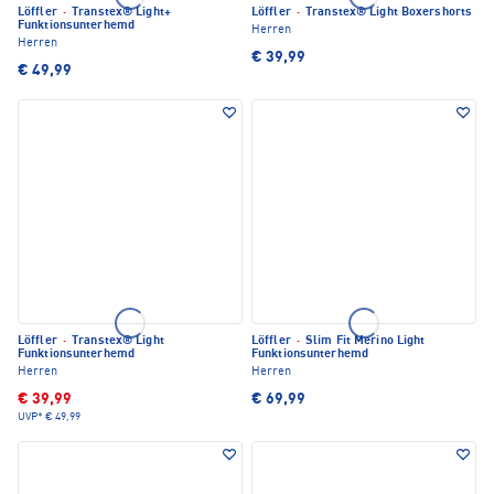
Löffler
·
Transtex® Light+
Löffler
·
Transtex® Light Boxershorts
Funktionsunterhemd
Herren
Herren
€ 39,99
€ 49,99
Löffler
·
Transtex® Light
Löffler
·
Slim Fit Merino Light
Funktionsunterhemd
Funktionsunterhemd
Herren
Herren
€ 39,99
€ 69,99
UVP*
€ 49,99