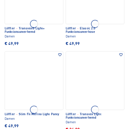
Löffler
·
Transtex® Light+
Löffler
·
Elastic 2.0
Funktionsunterhemd
Funktionsunterhose
Damen
Damen
€ 49,99
€ 49,99
Löffler
·
Slim Fit Merino Light Panty
Löffler
·
Transtex Light
Funktionsunterhemd
Damen
Damen
€ 49,99