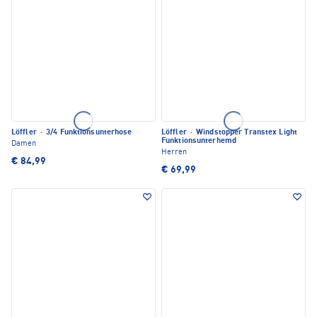
Löffler
·
3/4 Funktionsunterhose
Löffler
·
Windstopper Transtex Light
Funktionsunterhemd
Damen
Herren
€ 84,99
€ 69,99