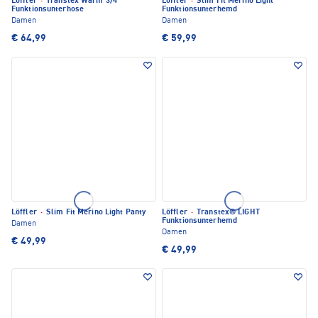
Löffler
·
Transtex Warm 3/4
Löffler
·
Slim Fit Merino Light
Funktionsunterhose
Funktionsunterhemd
Damen
Damen
€ 64,99
€ 59,99
Löffler
·
Slim Fit Merino Light Panty
Löffler
·
Transtex® LIGHT
Funktionsunterhemd
Damen
Damen
€ 49,99
€ 49,99