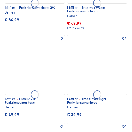
Löffler
·
Funktionsunterhose 3/4
Löffler
·
Transtex Warm
Funktionsunterhemd
Damen
Damen
€ 84,99
€ 49,99
UVP*
€ 69,99
Löffler
·
Elastic 2.0
Löffler
·
Transtex® Light
Funktionsunterhose
Funktionsunterhose
Herren
Herren
€ 49,99
€ 39,99