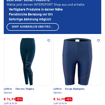
DEIN SHOP. DEINE PRODUKTE.
Wähle jetzt deinen INTERSPORT Shop aus und erhalte:
Verfügbare Produkte in deiner Nähe
Persönliche Beratung vor Ort
Sofortige Abholung möglich
SHOP AUSWÄHLEN UND PRODUKTE ANZEIGEN
Löffler
·
Thermo Thights
Löffler
·
Stripe Radtights
Damen
Damen
€ 74,99
€ 34,99
-25 %
-65 %
UVP*
€ 99,99
UVP*
€ 99,99