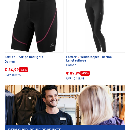
Löffler
·
Stripe Radtights
Löffler
·
Windstopper Thermo
Langlaufhose
Damen
Damen
€ 34,99
-61 %
€ 89,99
-25 %
UVP*
€ 89,99
UVP*
€ 119,99