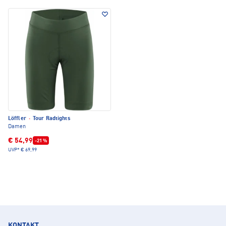
Löffler
·
Tour Radtights
Damen
€ 54,99
-21 %
UVP*
€ 69,99
KONTAKT