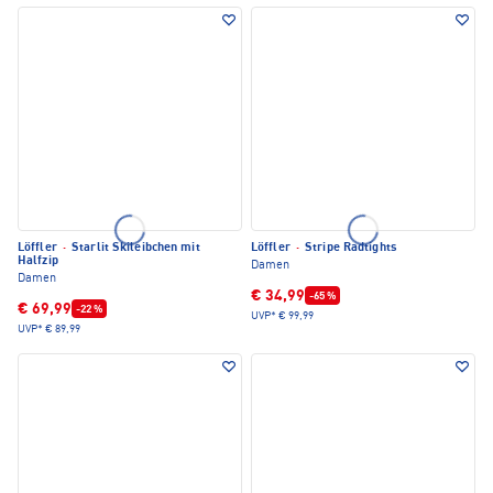
Löffler
·
Starlit Skileibchen mit
Löffler
·
Stripe Radtights
Halfzip
Damen
Damen
€ 34,99
-65 %
€ 69,99
-22 %
UVP*
€ 99,99
UVP*
€ 89,99