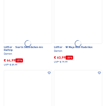
Löffler
·
Starlit Skileibchen mit
Löffler
·
W Maja Rise Radtrikot
Halfzip
Damen
Damen
€ 63,99
-20 %
€ 64,99
-27 %
UVP*
€ 79,99
UVP*
€ 89,99