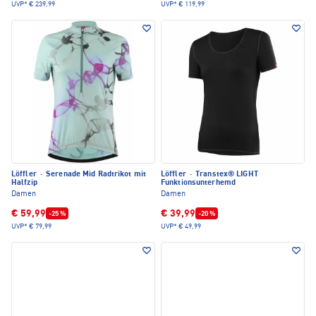
UVP*
€ 239,99
UVP*
€ 119,99
Löffler
·
Serenade Mid Radtrikot mit
Löffler
·
Transtex® LIGHT
Halfzip
Funktionsunterhemd
Damen
Damen
€ 59,99
€ 39,99
-25 %
-20 %
UVP*
€ 79,99
UVP*
€ 49,99