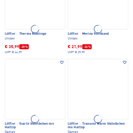
Löffler
·
Thermo Knielinge
Löffler
·
Merino Stirnband
Unisex
Unisex
€ 35,99
€ 21,99
-20 %
-26 %
UVP*
€ 44,99
UVP*
€ 29,99
Löffler
·
Starlit Skileibchen mit
Löffler
·
Transtex Warm Skileibchen
Halfzip
mit Halfzip
Damen
Damen