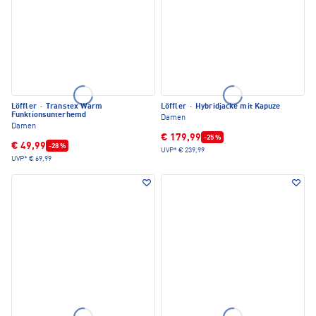
Löffler
·
Transtex Warm
Löffler
·
Hybridjacke mit Kapuze
Funktionsunterhemd
Damen
Damen
€ 179,99
-25 %
€ 49,99
-28 %
UVP*
€ 239,99
UVP*
€ 69,99