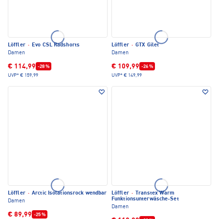
Löffler
·
Evo CSL Radshorts
Löffler
·
GTX Gilet
Damen
Damen
€ 114,99
€ 109,99
-28 %
-26 %
UVP*
€ 159,99
UVP*
€ 149,99
Löffler
·
Arctic Isolationsrock wendbar
Löffler
·
Transtex Warm
Funktionsunterwäsche-Set
Damen
Damen
€ 89,99
-25 %