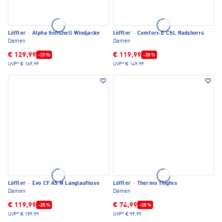
Löffler
·
Alpha Softshell Windjacke
Löffler
·
Comfort-E CSL Radshorts
Damen
Damen
€ 129,99
€ 119,99
-23 %
-20 %
UVP*
€ 169,99
UVP*
€ 149,99
Löffler
·
Evo CF AS N Langlaufhose
Löffler
·
Thermo Thights
Damen
Damen
€ 119,99
€ 74,99
-25 %
-25 %
UVP*
€ 159,99
UVP*
€ 99,99