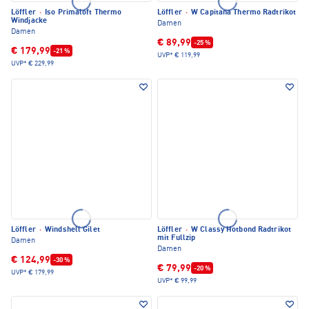
Löffler
·
Iso Primaloft Thermo
Löffler
·
W Capitana Thermo Radtrikot
Windjacke
Damen
Damen
€ 89,99
-25 %
€ 179,99
-21 %
UVP*
€ 119,99
UVP*
€ 229,99
Löffler
·
Windshell Gilet
Löffler
·
W Classy Hotbond Radtrikot
mit Fullzip
Damen
Damen
€ 124,99
-30 %
€ 79,99
-20 %
UVP*
€ 179,99
UVP*
€ 99,99