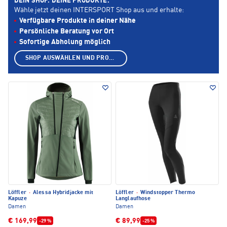
DEIN SHOP. DEINE PRODUKTE.
Wähle jetzt deinen INTERSPORT Shop aus und erhalte:
Verfügbare Produkte in deiner Nähe
Persönliche Beratung vor Ort
Sofortige Abholung möglich
SHOP AUSWÄHLEN UND PRODUKTE ANZEIGEN
Löffler
·
Alessa Hybridjacke mit
Löffler
·
Windstopper Thermo
Kapuze
Langlaufhose
Damen
Damen
€ 169,99
€ 89,99
-29 %
-25 %