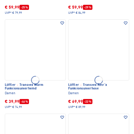
€ 59,99
€ 59,99
-25 %
-29 %
UVP*
€ 79,99
UVP*
€ 84,99
Löffler
·
Transtex Warm
Löffler
·
Transtex Retr'x
Funktionsunterhemd
Funktionsunterhose
Damen
Damen
€ 39,99
€ 69,99
-46 %
-22 %
UVP*
€ 74,99
UVP*
€ 89,99