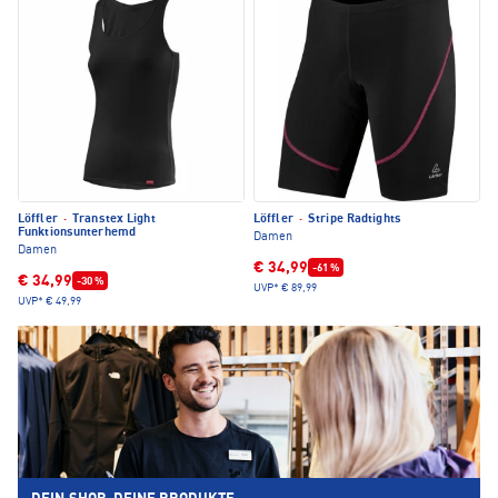
Löffler
·
Transtex Light
Löffler
·
Stripe Radtights
Funktionsunterhemd
Damen
Damen
€ 34,99
-61 %
€ 34,99
-30 %
UVP*
€ 89,99
UVP*
€ 49,99