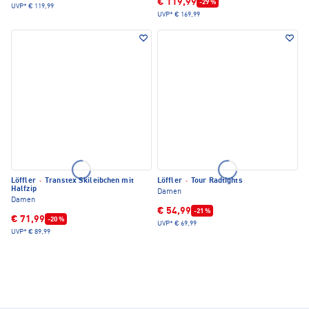
€ 119,99
-29 %
UVP*
€ 119,99
UVP*
€ 169,99
Löffler
·
Transtex Skileibchen mit
Löffler
·
Tour Radtights
Halfzip
Damen
Damen
€ 54,99
-21 %
€ 71,99
-20 %
UVP*
€ 69,99
UVP*
€ 89,99