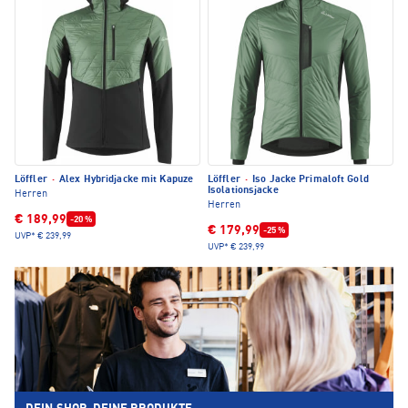
Löffler
·
Alex Hybridjacke mit Kapuze
Löffler
·
Iso Jacke Primaloft Gold
Isolationsjacke
Herren
Herren
€ 189,99
-20 %
€ 179,99
-25 %
UVP*
€ 239,99
UVP*
€ 239,99