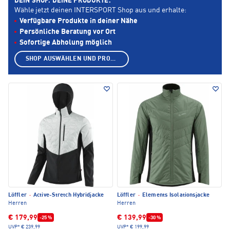
DEIN SHOP. DEINE PRODUKTE.
Wähle jetzt deinen INTERSPORT Shop aus und erhalte:
Verfügbare Produkte in deiner Nähe
Persönliche Beratung vor Ort
Sofortige Abholung möglich
SHOP AUSWÄHLEN UND PRODUKTE ANZEIGEN
Löffler
·
Active-Stretch Hybridjacke
Löffler
·
Elements Isolationsjacke
Herren
Herren
€ 179,99
€ 139,99
-25 %
-30 %
UVP*
€ 239,99
UVP*
€ 199,99