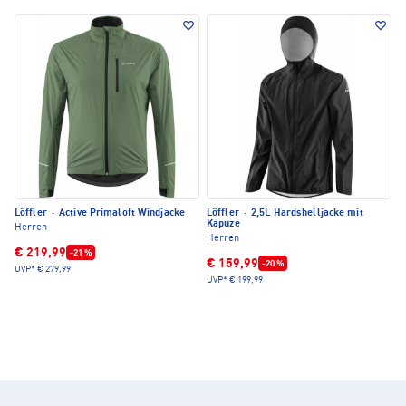
Löffler
·
Active Primaloft Windjacke
Löffler
·
2,5L Hardshelljacke mit
Kapuze
Herren
Herren
€ 219,99
-21 %
€ 159,99
-20 %
UVP*
€ 279,99
UVP*
€ 199,99