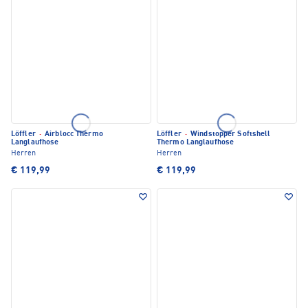
Löffler
·
Airblocc Thermo
Löffler
·
Windstopper Softshell
Langlaufhose
Thermo Langlaufhose
Herren
Herren
€ 119,99
€ 119,99