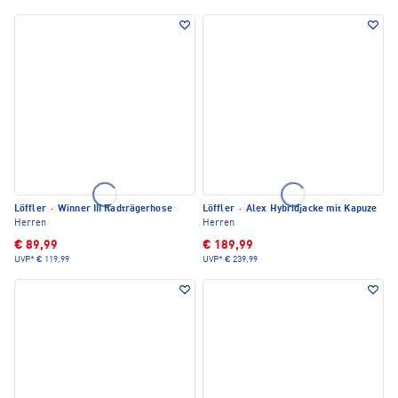
Löffler
·
Winner III Radträgerhose
Löffler
·
Alex Hybridjacke mit Kapuze
Herren
Herren
€ 89,99
€ 189,99
UVP*
€ 119,99
UVP*
€ 239,99