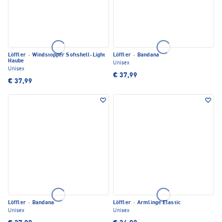
Löffler
·
Windstopper Softshell-Light
Löffler
·
Bandana
Haube
Unisex
Unisex
€ 37,99
€ 37,99
Löffler
·
Bandana
Löffler
·
Armlinge Elastic
Unisex
Unisex