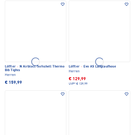
Löffler
·
N Airblocc-Softshell Thermo
Löffler
·
Evo AS Langlaufhose
Bib Tights
Herren
Herren
€ 129,99
€ 159,99
UVP*
€ 139,99