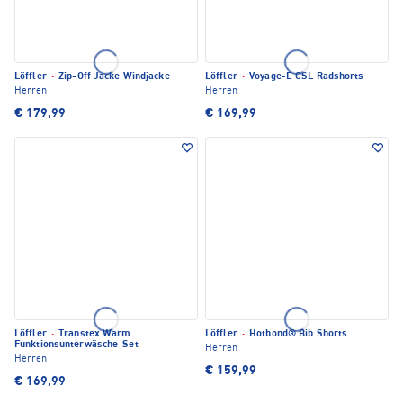
Löffler
·
Zip-Off Jacke Windjacke
Löffler
·
Voyage-E CSL Radshorts
Herren
Herren
€ 179,99
€ 169,99
Löffler
·
Transtex Warm
Löffler
·
Hotbond® Bib Shorts
Funktionsunterwäsche-Set
Herren
Herren
€ 159,99
€ 169,99