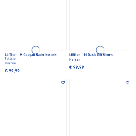
Löffler
·
M Coogan Radtrikot mit
Löffler
·
M Basic Bib Shorts
Fullzip
Herren
Herren
€ 99,99
€ 99,99