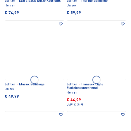
Löffler
·
Extra Basic kurze Radtights
Löffler
·
Thermo Beinlinge
Herren
Unisex
€ 74,99
€ 59,99
Löffler
·
Elastic Beinlinge
Löffler
·
Transtex Light
Funktionsunterhemd
Unisex
Herren
€ 49,99
€ 44,99
UVP*
€ 49,99