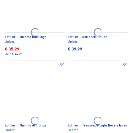
Löffler
·
Thermo Knielinge
Löffler
·
Softshell Haube
Unisex
Unisex
€ 35,99
€ 39,99
UVP*
€ 44,99
Löffler
·
Thermo Armlinge
Löffler
·
Transtex® Light Boxershorts
Unisex
Herren