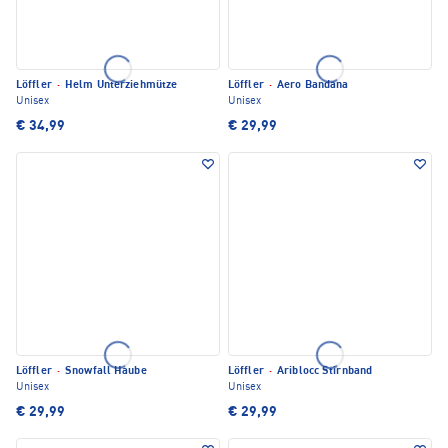
Löffler
·
Helm Unterziehmütze
Löffler
·
Aero Bandana
Unisex
Unisex
€ 34,99
€ 29,99
Löffler
·
Snowfall Haube
Löffler
·
Ariblocc Stirnband
Unisex
Unisex
€ 29,99
€ 29,99