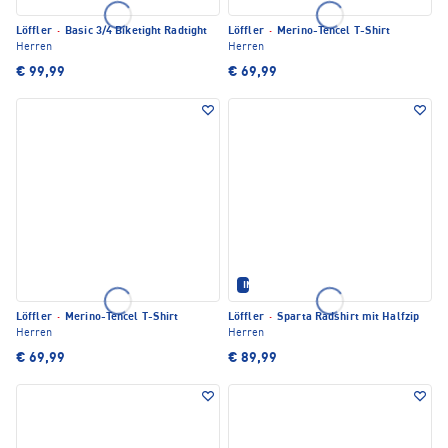
Löffler
·
Basic 3/4 Biketight Radtight
Löffler
·
Merino-Tencel T-Shirt
Herren
Herren
€ 99,99
€ 69,99
IM SET ERHÄLTLICH
Löffler
·
Merino-Tencel T-Shirt
Löffler
·
Sparta Radshirt mit Halfzip
Herren
Herren
€ 69,99
€ 89,99