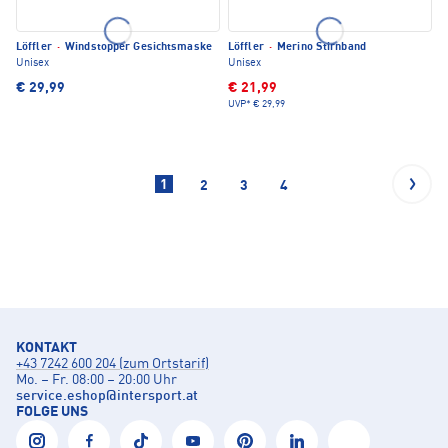
Löffler
·
Windstopper Gesichtsmaske
Löffler
·
Merino Stirnband
Unisex
Unisex
€ 29,99
€ 21,99
UVP*
€ 29,99
1
2
3
4
KONTAKT
+43 7242 600 204 (zum Ortstarif)
Mo. – Fr. 08:00 – 20:00 Uhr
service.eshop
@
intersport.at
FOLGE UNS