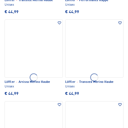
Löffler
·
Transtex Merino Haube
Löffler
·
Performance Kappe
Unisex
Unisex
€ 44,99
€ 44,99
Löffler
·
Artista Merino Haube
Löffler
·
Transtex Merino Haube
Unisex
Unisex
€ 44,99
€ 44,99