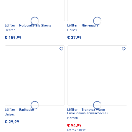
Löffler
·
Hotbond® Bib Shorts
Löffler
·
Nierengurt
Herren
Unisex
€ 159,99
€ 37,99
Löffler
·
Radhaube
Löffler
·
Transtex Warm
Funktionsunterwäsche-Set
Unisex
Herren
€ 29,99
€ 94,99
UVP*
€ 140,99