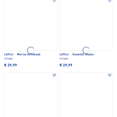
Löffler
·
Merino Stirnband
Löffler
·
Snowfall Haube
Unisex
Unisex
€ 29,99
€ 29,99