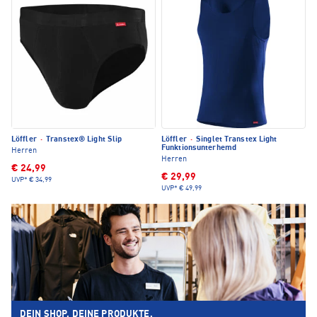
Löffler
·
Transtex® Light Slip
Löffler
·
Singlet Transtex Light
Funktionsunterhemd
Herren
Herren
€ 24,99
€ 29,99
UVP*
€ 34,99
UVP*
€ 49,99
DEIN SHOP. DEINE PRODUKTE.