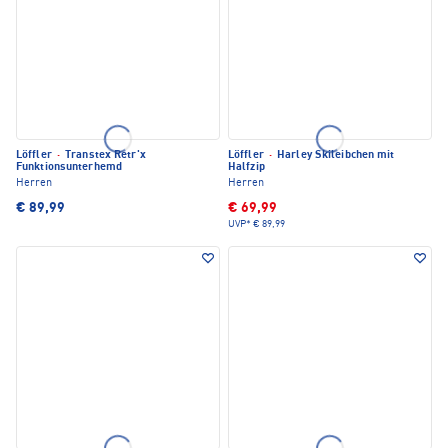
Löffler
·
Transtex Retr'x
Löffler
·
Harley Skileibchen mit
Funktionsunterhemd
Halfzip
Herren
Herren
€ 89,99
€ 69,99
UVP*
€ 89,99