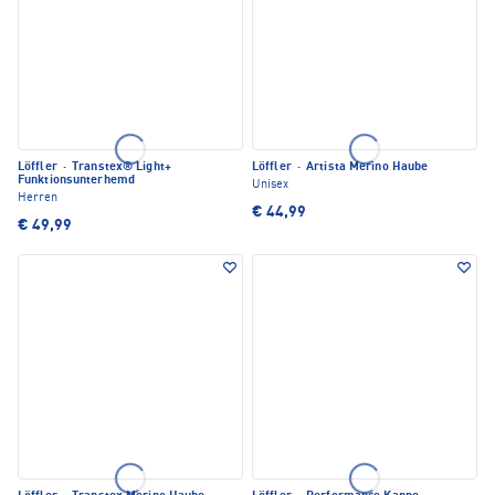
Löffler
·
Transtex® Light+
Löffler
·
Artista Merino Haube
Funktionsunterhemd
Unisex
Herren
€ 44,99
€ 49,99