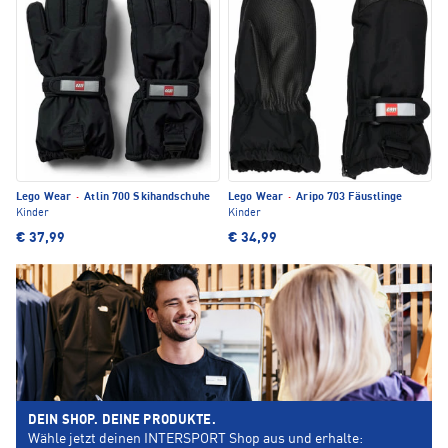
Lego Wear
·
Atlin 700 Skihandschuhe
Lego Wear
·
Aripo 703 Fäustlinge
Kinder
Kinder
€ 37,99
€ 34,99
DEIN SHOP. DEINE PRODUKTE.
Wähle jetzt deinen INTERSPORT Shop aus und erhalte: