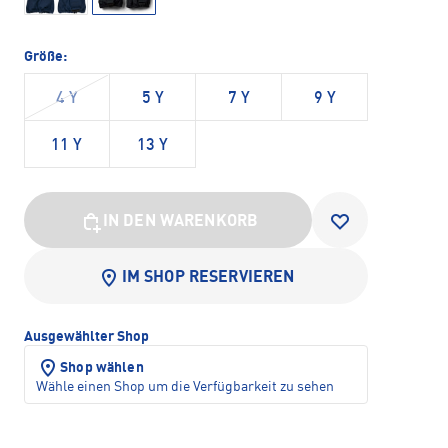
Größe:
4 Y
5 Y
7 Y
9 Y
11 Y
13 Y
IN DEN WARENKORB
IM SHOP RESERVIEREN
Ausgewählter Shop
Shop wählen
Wähle einen Shop um die Verfügbarkeit zu sehen