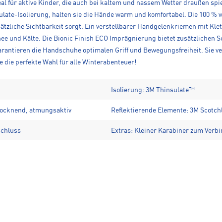
 für aktive Kinder, die auch bei kaltem und nassem Wetter draußen spie
sulate-Isolierung, halten sie die Hände warm und komfortabel. Die 100
ätzliche Sichtbarkeit sorgt. Ein verstellbarer Handgelenkriemen mit Kle
nee und Kälte. Die Bionic Finish ECO Imprägnierung bietet zusätzlichen
antieren die Handschuhe optimalen Griff und Bewegungsfreiheit. Sie verf
 die perfekte Wahl für alle Winterabenteuer!
Isolierung: 3M Thinsulate™
rocknend, atmungsaktiv
Reflektierende Elemente: 3M Scotchl
schluss
Extras: Kleiner Karabiner zum Ver