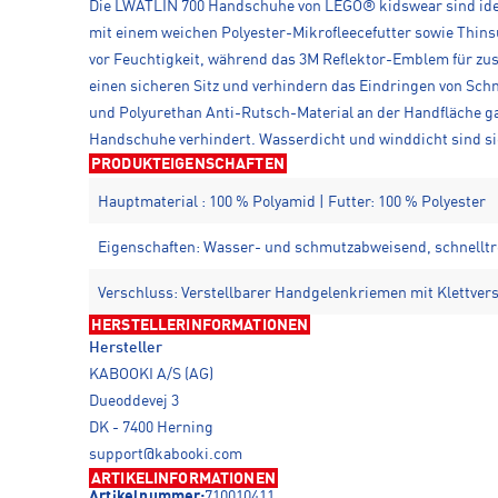
Die LWATLIN 700 Handschuhe von LEGO® kidswear sind ideal
mit einem weichen Polyester-Mikrofleecefutter sowie Thin
vor Feuchtigkeit, während das 3M Reflektor-Emblem für zus
einen sicheren Sitz und verhindern das Eindringen von Sch
und Polyurethan Anti-Rutsch-Material an der Handfläche gar
Handschuhe verhindert. Wasserdicht und winddicht sind sie
PRODUKTEIGENSCHAFTEN
Hauptmaterial : 100 % Polyamid | Futter: 100 % Polyester
Eigenschaften: Wasser- und schmutzabweisend, schnellt
Verschluss: Verstellbarer Handgelenkriemen mit Klettver
HERSTELLERINFORMATIONEN
Hersteller
KABOOKI A/S (AG)
Dueoddevej 3
DK - 7400 Herning
support@kabooki.com
ARTIKELINFORMATIONEN
Artikelnummer:
710010411