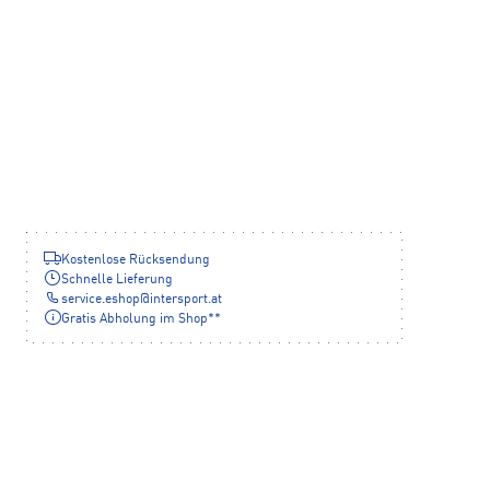
Kostenlose Rücksendung
Schnelle Lieferung
service.eshop
@
intersport.at
Gratis Abholung im Shop**