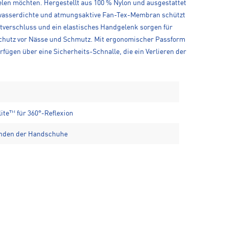
len möchten. Hergestellt aus 100 % Nylon und ausgestattet
 % wasserdichte und atmungsaktive Fan-Tex-Membran schützt
ttverschluss und ein elastisches Handgelenk sorgen für
 Schutz vor Nässe und Schmutz. Mit ergonomischer Passform
ügen über eine Sicherheits-Schnalle, die ein Verlieren der
ite™ für 360°-Reflexion
binden der Handschuhe