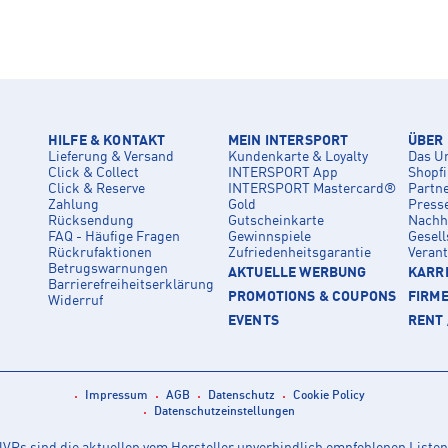
HILFE & KONTAKT
MEIN INTERSPORT
ÜBER
Lieferung & Versand
Kundenkarte & Loyalty
Das U
Click & Collect
INTERSPORT App
Shopf
Click & Reserve
INTERSPORT Mastercard®
Partn
Zahlung
Gold
Press
Rücksendung
Gutscheinkarte
Nachha
FAQ - Häufige Fragen
Gewinnspiele
Gesell
Rückrufaktionen
Zufriedenheitsgarantie
Veran
Betrugswarnungen
AKTUELLE WERBUNG
KARRI
Barrierefreiheitserklärung
PROMOTIONS & COUPONS
FIRM
Widerruf
EVENTS
RENT 
Impressum
AGB
Datenschutz
Cookie Policy
Datenschutzeinstellungen