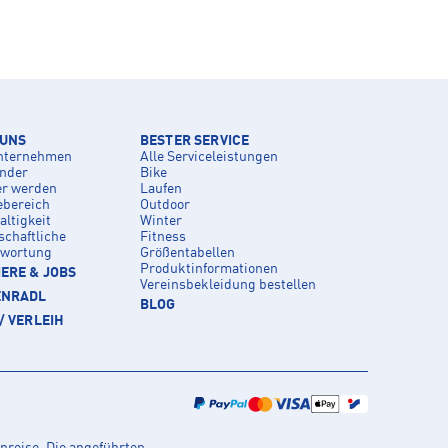
 UNS
BESTER SERVICE
nternehmen
Alle Serviceleistungen
inder
Bike
er werden
Laufen
ebereich
Outdoor
ltigkeit
Winter
schaftliche
Fitness
twortung
Größentabellen
Produktinformationen
ERE & JOBS
Vereinsbekleidung bestellen
ENRADL
BLOG
/ VERLEIH