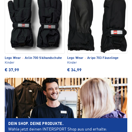
Lego Wear
·
Atlin 700 Skihandschuhe
Lego Wear
·
Aripo 703 Fäustlinge
Kinder
Kinder
€ 37,99
€ 34,99
DEIN SHOP. DEINE PRODUKTE.
Wähle jetzt deinen INTERSPORT Shop aus und erhalte: