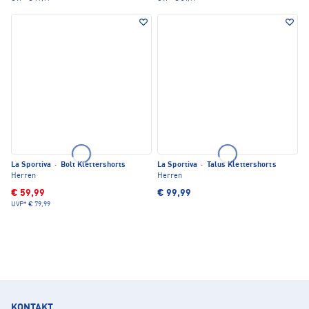
La Sportiva
·
Bolt Klettershorts
La Sportiva
·
Talus Klettershorts
Herren
Herren
€ 59,99
€ 99,99
UVP*
€ 79,99
KONTAKT