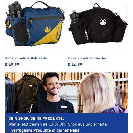
Kohla
·
Swift 5L Hüfttasche
Kohla
·
Swift Hüfttasche
€ 49,99
€ 44,99
DEIN SHOP. DEINE PRODUKTE.
Wähle jetzt deinen INTERSPORT Shop aus und erhalte:
Verfügbare Produkte in deiner Nähe