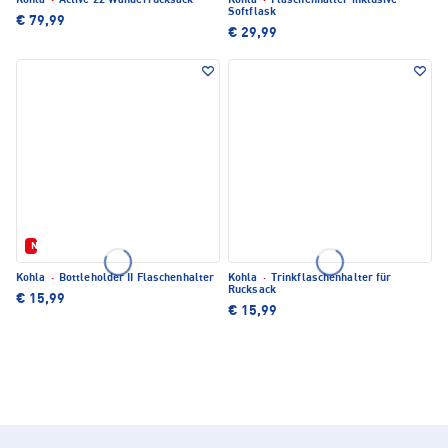
Kohla
·
Active 22 Wanderrucksack
Kohla
·
Flaschenhalter inklusive
Softflask
€ 79,99
€ 29,99
Neu
Kohla
·
Bottleholder II Flaschenhalter
Kohla
·
Trinkflaschenhalter für
Rucksack
€ 15,99
€ 15,99