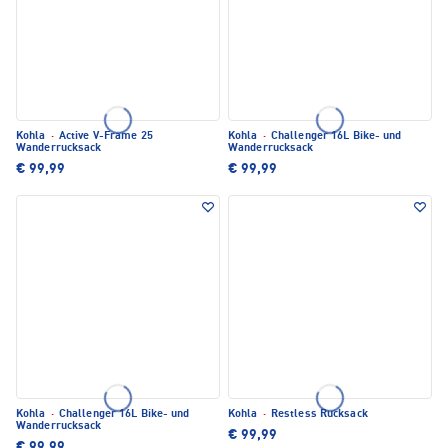
Kohla
·
Active V-Frame 25
Kohla
·
Challenger 16L Bike- und
Wanderrucksack
Wanderrucksack
€ 99,99
€ 99,99
Kohla
·
Challenger 16L Bike- und
Kohla
·
Restless Rucksack
Wanderrucksack
€ 99,99
€ 99,99