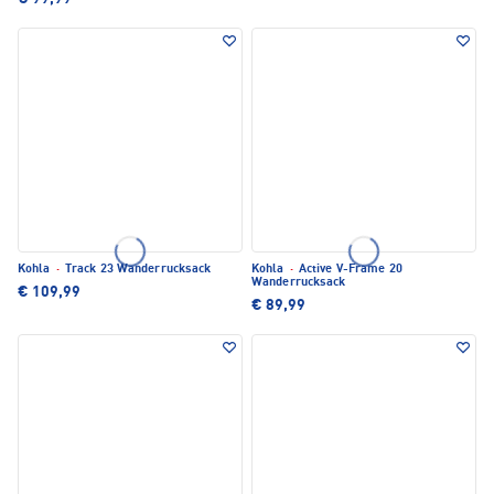
Kohla
·
Track 23 Wanderrucksack
Kohla
·
Active V-Frame 20
Wanderrucksack
€ 109,99
€ 89,99