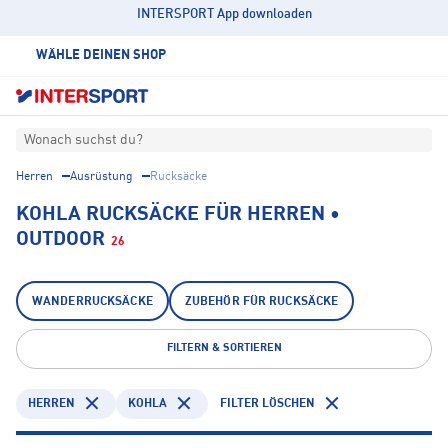
INTERSPORT App downloaden
WÄHLE DEINEN SHOP
Wonach suchst du?
Herren
Ausrüstung
Rucksäcke
KOHLA RUCKSÄCKE FÜR HERREN •
OUTDOOR
26
WANDERRUCKSÄCKE
ZUBEHÖR FÜR RUCKSÄCKE
FILTERN & SORTIEREN
HERREN
KOHLA
FILTER LÖSCHEN