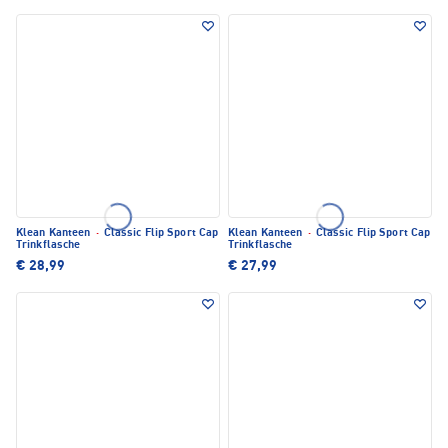
Klean Kanteen
·
Classic Flip Sport Cap
Klean Kanteen
·
Classic Flip Sport Cap
Trinkflasche
Trinkflasche
€ 28,99
€ 27,99