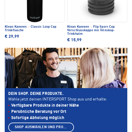
Klean Kanteen
·
Classic Loop Cap
Klean Kanteen
·
Flip Sport Cap
Trinkflasche
Verschlusskappe mit Teleskop-
Trinkhalm
€ 29,99
€ 15,99
DEIN SHOP. DEINE PRODUKTE.
Wähle jetzt deinen INTERSPORT Shop aus und erhalte:
Verfügbare Produkte in deiner Nähe
Persönliche Beratung vor Ort
Sofortige Abholung möglich
SHOP AUSWÄHLEN UND PRODUKTE ANZEIGEN