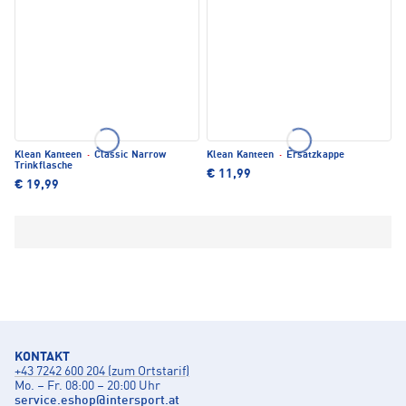
Klean Kanteen
·
Classic Narrow
Klean Kanteen
·
Ersatzkappe
Trinkflasche
€ 11,99
€ 19,99
KONTAKT
+43 7242 600 204 (zum Ortstarif)
Mo. – Fr. 08:00 – 20:00 Uhr
service.eshop
@
intersport.at