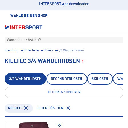
INTERSPORT App downloaden
WÄHLE DEINEN SHOP
Wonach suchst du?
Kleidung
Unterteile
Hosen
3/4 Wanderhosen
KILLTEC 3/4 WANDERHOSEN
1
3/4 WANDERHOSEN
REGENÜBERHOSEN
SKIHOSEN
WAND
FILTERN & SORTIEREN
KILLTEC
FILTER LÖSCHEN