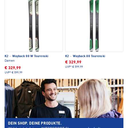
K2
·
Wayback 88 W Tourenski
K2
·
Wayback 88 Tourenski
Damen
€ 329,99
UVP*
€ 599,99
€ 329,99
UVP*
€ 599,99
DEIN SHOP. DEINE PRODUKTE.