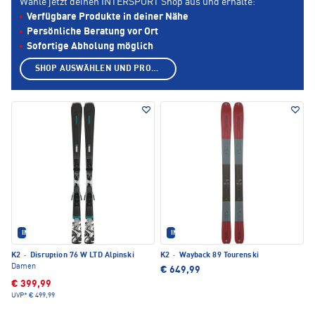
Wähle jetzt deinen INTERSPORT Shop aus und erhalte:
Verfügbare Produkte in deiner Nähe
Persönliche Beratung vor Ort
Sofortige Abholung möglich
SHOP AUSWÄHLEN UND PRODUKTE ANZEIGEN
IM SET ERHÄLTLICH
IM SET ERHÄLTLICH
K2
·
Disruption 76 W LTD Alpinski
K2
·
Wayback 89 Tourenski
Damen
€ 649,99
€ 399,99
UVP*
€ 499,99