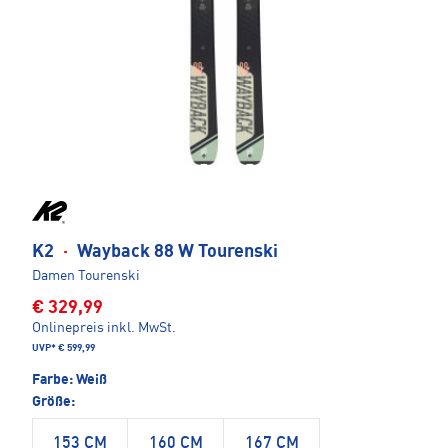
K2
·
Wayback 88 W Tourenski
Damen Tourenski
€ 329,99
Onlinepreis inkl. MwSt.
UVP*
€ 599,99
Farbe:
Weiß
Größe:
153 CM
160 CM
167 CM