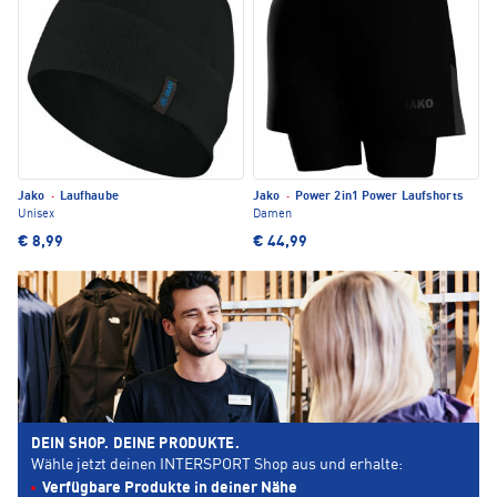
Jako
·
Laufhaube
Jako
·
Power 2in1 Power Laufshorts
Unisex
Damen
€ 8,99
€ 44,99
DEIN SHOP. DEINE PRODUKTE.
Wähle jetzt deinen INTERSPORT Shop aus und erhalte:
Verfügbare Produkte in deiner Nähe