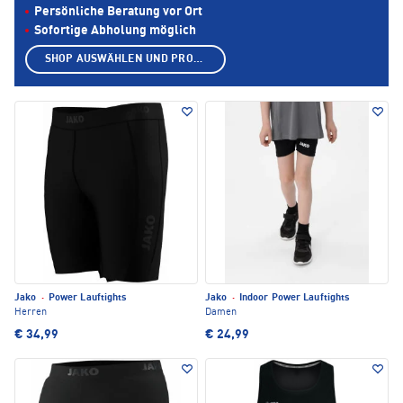
Persönliche Beratung vor Ort
Sofortige Abholung möglich
SHOP AUSWÄHLEN UND PRODUKTE ANZEIGEN
Jako
·
Power Lauftights
Jako
·
Indoor Power Lauftights
Herren
Damen
€ 34,99
€ 24,99