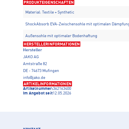
PRODUKTEIGENSCHAFTEN
Material: Textile + Synthetic
ShockAbsorb EVA-Zwischensohle mit optimalen Dämpfun
Außensohle mit optimaler Bodenhaftung
HERSTELLERINFORMATIONEN
Hersteller
JAKO AG
Amtstraße 82
DE - 74673 Mufingen
info@jako.de
ARTIKELINFORMATIONEN
Artikelnummer:
362163400
Im Angebot seit
12.05.2026