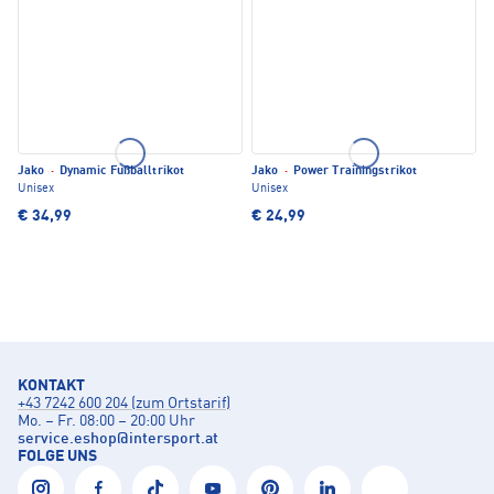
Jako
·
Dynamic Fußballtrikot
Jako
·
Power Trainingstrikot
Unisex
Unisex
€ 34,99
€ 24,99
KONTAKT
+43 7242 600 204 (zum Ortstarif)
Mo. – Fr. 08:00 – 20:00 Uhr
service.eshop
@
intersport.at
FOLGE UNS