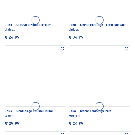
Jako
·
Classico Fußballtrikot
Jako
·
Celtic Melange Trikot kurzarm
Unisex
Unisex
€ 24,99
€ 34,99
Jako
·
Challenge Fußballtrikot
Jako
·
Iconic Trainingstrikot
Unisex
Herren
€ 29,99
€ 24,99