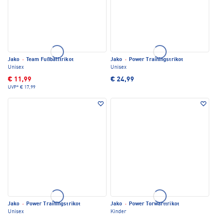
Jako
·
Team Fußballtrikot
Jako
·
Power Trainingstrikot
Unisex
Unisex
€ 11,99
€ 24,99
UVP*
€ 17,99
Jako
·
Power Trainingstrikot
Jako
·
Power Torwarttrikot
Unisex
Kinder