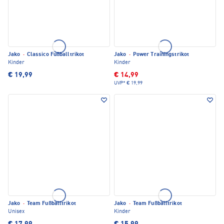
Jako
·
Classico Fußballtrikot
Jako
·
Power Trainingstrikot
Kinder
Kinder
€ 19,99
€ 14,99
UVP*
€ 19,99
Jako
·
Team Fußballtrikot
Jako
·
Team Fußballtrikot
Unisex
Kinder