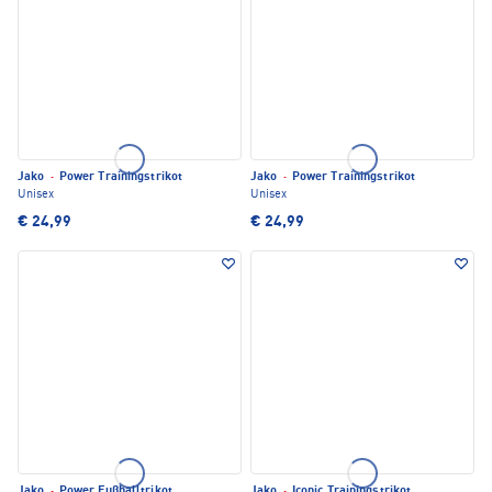
Jako
·
Power Trainingstrikot
Jako
·
Power Trainingstrikot
Unisex
Unisex
€ 24,99
€ 24,99
Jako
·
Power Fußballtrikot
Jako
·
Iconic Trainingstrikot