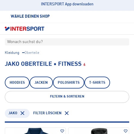
INTERSPORT App downloaden
WÄHLE DEINEN SHOP
Wonach suchst du?
Kleidung
Oberteile
JAKO OBERTEILE • FITNESS
6
HOODIES
JACKEN
POLOSHIRTS
T-SHIRTS
FILTERN & SORTIEREN
JAKO
FILTER LÖSCHEN