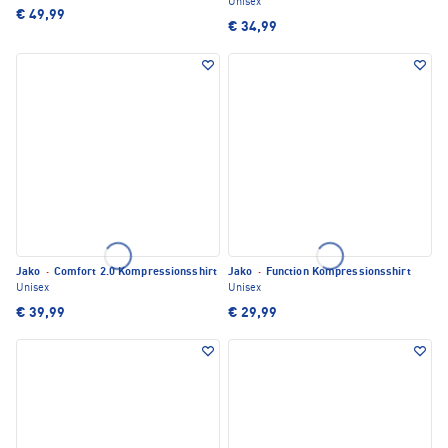
Unisex
€ 49,99
€ 34,99
Jako
·
Comfort 2.0 Kompressionsshirt
Jako
·
Function Kompressionsshirt
Unisex
Unisex
€ 39,99
€ 29,99