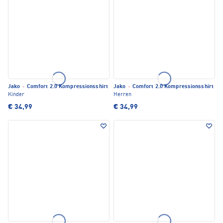
Jako
·
Comfort 2.0 Kompressionsshirt
Jako
·
Comfort 2.0 Kompressionsshirt
Kinder
Herren
€ 34,99
€ 34,99