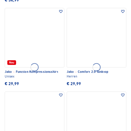
€ 34,99
Neu
Jako
·
Function Kompressionsshirt
Jako
·
Comfort 2.0 Tanktop
Unisex
Herren
€ 29,99
€ 29,99