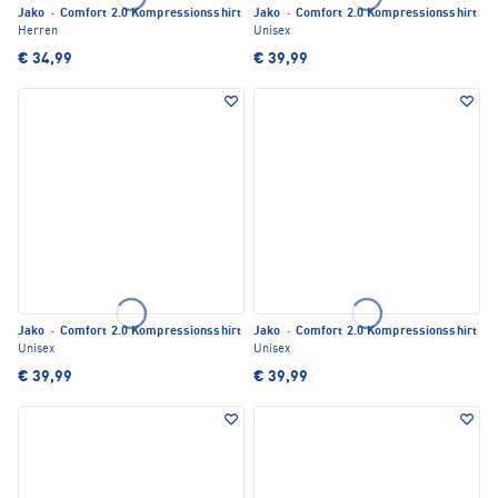
Jako
·
Comfort 2.0 Kompressionsshirt
Jako
·
Comfort 2.0 Kompressionsshirt
Herren
Unisex
€ 34,99
€ 39,99
Jako
·
Comfort 2.0 Kompressionsshirt
Jako
·
Comfort 2.0 Kompressionsshirt
Unisex
Unisex
€ 39,99
€ 39,99