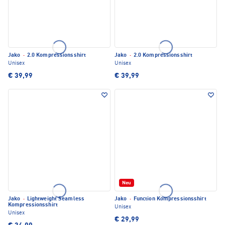
Jako
·
2.0 Kompressionsshirt
Jako
·
2.0 Kompressionsshirt
Unisex
Unisex
€ 39,99
€ 39,99
Neu
Jako
·
Lightweight Seamless
Jako
·
Function Kompressionsshirt
Kompressionsshirt
Unisex
Unisex
€ 29,99