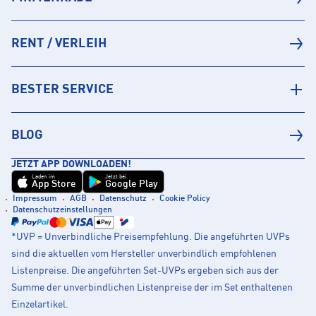
RENT / VERLEIH
BESTER SERVICE
BLOG
JETZT APP DOWNLOADEN!
Laden im
Jetzt bei
App Store
Google Play
Impressum
AGB
Datenschutz
Cookie Policy
Datenschutzeinstellungen
*UVP = Unverbindliche Preisempfehlung. Die angeführten UVPs
sind die aktuellen vom Hersteller unverbindlich empfohlenen
Listenpreise. Die angeführten Set-UVPs ergeben sich aus der
Summe der unverbindlichen Listenpreise der im Set enthaltenen
Einzelartikel.