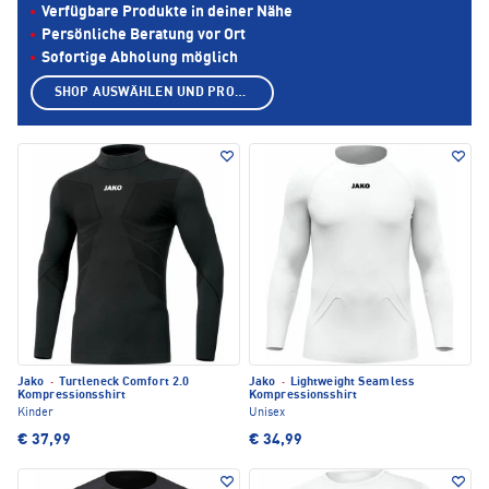
Verfügbare Produkte in deiner Nähe
Persönliche Beratung vor Ort
Sofortige Abholung möglich
SHOP AUSWÄHLEN UND PRODUKTE ANZEIGEN
Jako
·
Turtleneck Comfort 2.0
Jako
·
Lightweight Seamless
Kompressionsshirt
Kompressionsshirt
Kinder
Unisex
€ 37,99
€ 34,99