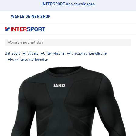
INTERSPORT App downloaden
WÄHLE DEINEN SHOP
Wonach suchst du?
Ballsport
Fußball
Unterwäsche
Funktionsunterwäsche
Funktionsunterhemden