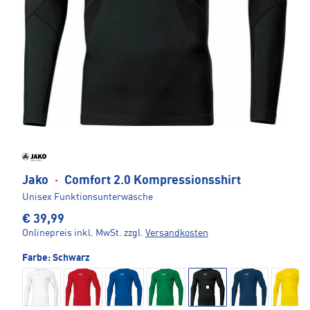
Jako
·
Comfort 2.0 Kompressionsshirt
Unisex Funktionsunterwäsche
€ 39,99
Onlinepreis inkl. MwSt.
zzgl.
Versandkosten
Farbe:
Schwarz