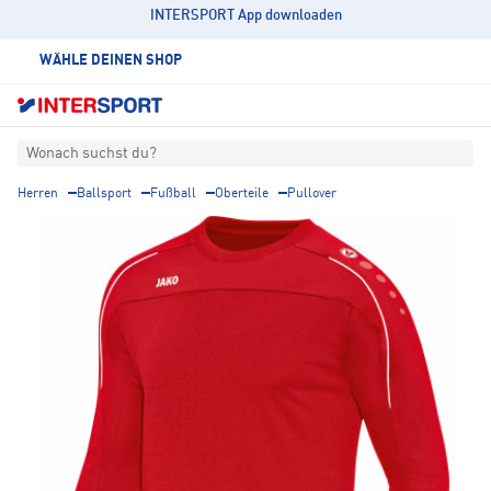
INTERSPORT App downloaden
WÄHLE DEINEN SHOP
Wonach suchst du?
Herren
Ballsport
Fußball
Oberteile
Pullover