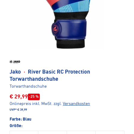
Jako
·
River Basic RC Protection
Torwarthandschuhe
Torwarthandschuhe
€ 29,99
-25 %
Onlinepreis inkl. MwSt.
zzgl.
Versandkosten
UVP*
€ 39,99
Farbe:
Blau
Größe: