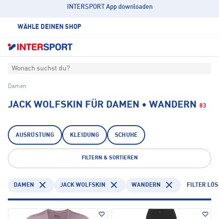
INTERSPORT App downloaden
WÄHLE DEINEN SHOP
Wonach suchst du?
Damen
JACK WOLFSKIN FÜR DAMEN • WANDERN
83
AUSRÜSTUNG
KLEIDUNG
SCHUHE
FILTERN & SORTIEREN
DAMEN
JACK WOLFSKIN
WANDERN
FILTER LÖ