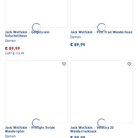
Jack Wolfskin
·
Geigelstein
Jack Wolfskin
·
Pico Trail Wanderhose
Sofsthellhose
Damen
Damen
€ 89,99
€ 89,99
UVP*
€ 119,99
Jack Wolfskin
·
Prelight Stride
Jack Wolfskin
·
Velocity 20
Wandergilet
Wanderrucksack
Damen