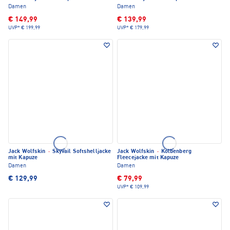
Damen
Damen
€ 149,99
€ 139,99
UVP*
€ 199,99
UVP*
€ 179,99
Jack Wolfskin
·
Skyvail Softshelljacke
Jack Wolfskin
·
Kolbenberg
mit Kapuze
Fleecejacke mit Kapuze
Damen
Damen
€ 129,99
€ 79,99
UVP*
€ 109,99