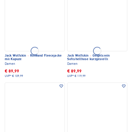
Jack Wolfskin
·
Rotwand Fleecejacke
Jack Wolfskin
·
Geigelstein
mit Kapuze
Softshellhose kurzgestellt
Damen
Damen
€ 89,99
€ 89,99
UVP*
€ 109,99
UVP*
€ 119,99