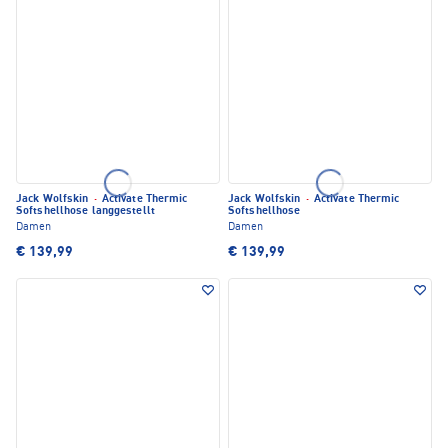
Jack Wolfskin
·
Activate Thermic
Jack Wolfskin
·
Activate Thermic
Softshellhose langgestellt
Softshellhose
Damen
Damen
€ 139,99
€ 139,99