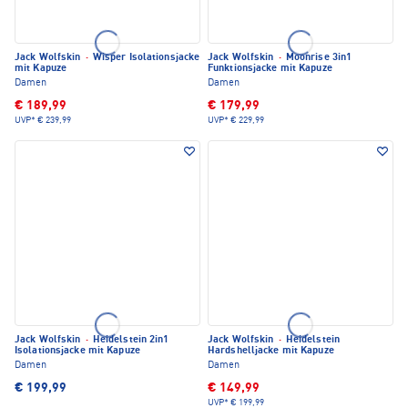
Jack Wolfskin
·
Wisper Isolationsjacke
Jack Wolfskin
·
Moonrise 3in1
mit Kapuze
Funktionsjacke mit Kapuze
Damen
Damen
€ 189,99
€ 179,99
UVP*
€ 239,99
UVP*
€ 229,99
Jack Wolfskin
·
Heidelstein 2in1
Jack Wolfskin
·
Heidelstein
Isolationsjacke mit Kapuze
Hardshelljacke mit Kapuze
Damen
Damen
€ 199,99
€ 149,99
UVP*
€ 199,99