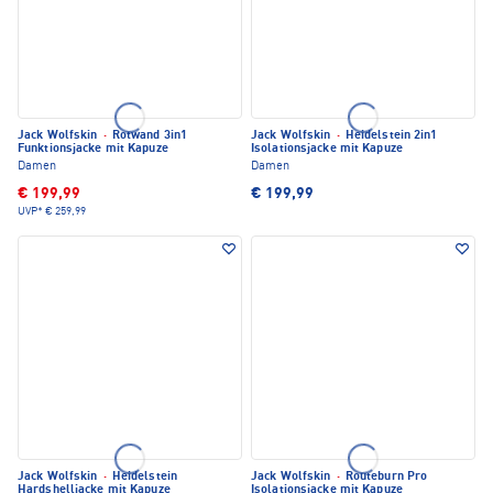
Jack Wolfskin
·
Rotwand 3in1
Jack Wolfskin
·
Heidelstein 2in1
Funktionsjacke mit Kapuze
Isolationsjacke mit Kapuze
Damen
Damen
€ 199,99
€ 199,99
UVP*
€ 259,99
Jack Wolfskin
·
Heidelstein
Jack Wolfskin
·
Routeburn Pro
Hardshelljacke mit Kapuze
Isolationsjacke mit Kapuze