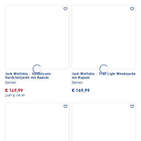
Jack Wolfskin
·
Heidelstein
Jack Wolfskin
·
Trail Light Wendejacke
Hardshelljacke mit Kapuze
mit Kapuze
Damen
Damen
€ 149,99
€ 169,99
UVP*
€ 199,99