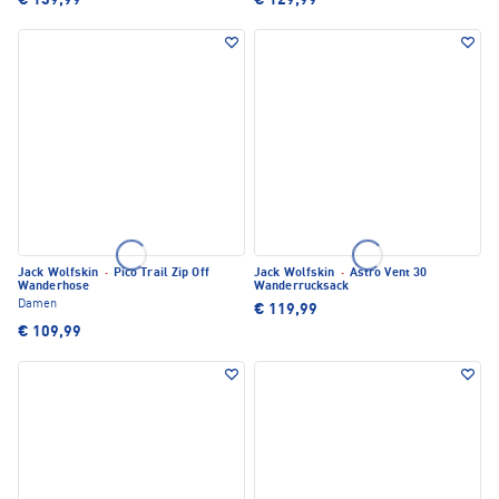
€ 139,99
€ 129,99
Jack Wolfskin
·
Pico Trail Zip Off
Jack Wolfskin
·
Astro Vent 30
Wanderhose
Wanderrucksack
Damen
€ 119,99
€ 109,99