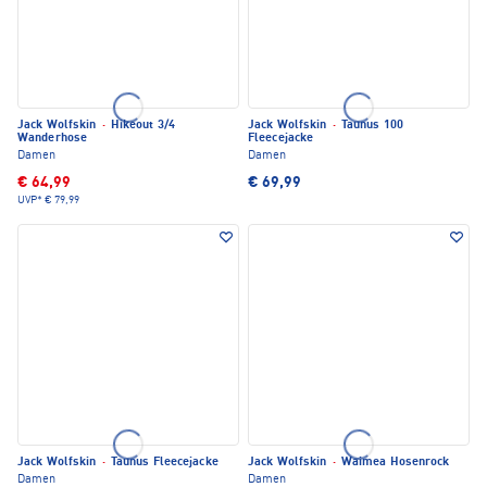
Jack Wolfskin
·
Hikeout 3/4
Jack Wolfskin
·
Taunus 100
Wanderhose
Fleecejacke
Damen
Damen
€ 64,99
€ 69,99
UVP*
€ 79,99
Jack Wolfskin
·
Taunus Fleecejacke
Jack Wolfskin
·
Waimea Hosenrock
Damen
Damen