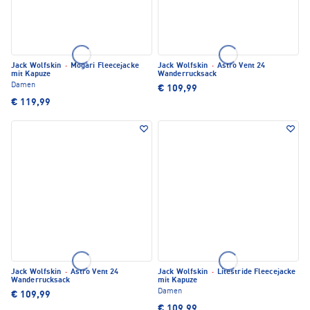
Jack Wolfskin
·
Mogari Fleecejacke
Jack Wolfskin
·
Astro Vent 24
mit Kapuze
Wanderrucksack
Damen
€ 109,99
€ 119,99
Jack Wolfskin
·
Astro Vent 24
Jack Wolfskin
·
Litestride Fleecejacke
Wanderrucksack
mit Kapuze
Damen
€ 109,99
€ 109,99