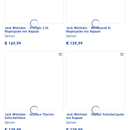
Jack Wolfskin
·
Prelight 2.5L
Jack Wolfskin
·
Wildbound 2L
Regenjacke mit Kapuze
Regenjacke mit Kapuze
Damen
Damen
€ 169,99
€ 139,99
Jack Wolfskin
·
Activate Thermic
Jack Wolfskin
·
Skyvail Softshelljacke
Softshellhose
mit Kapuze
Damen
Damen