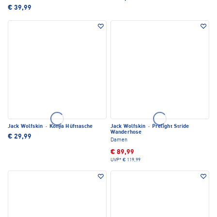
€ 39,99
Jack Wolfskin
·
Konya Hüfttasche
Jack Wolfskin
·
Prelight Stride
Wanderhose
€ 29,99
Damen
€ 89,99
UVP*
€ 119,99