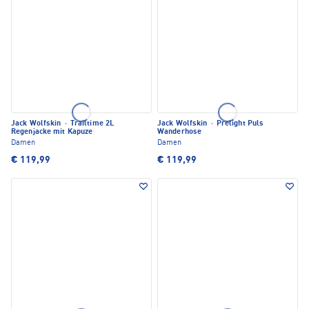
Jack Wolfskin
·
Trailtime 2L
Jack Wolfskin
·
Prelight Puls
Regenjacke mit Kapuze
Wanderhose
Damen
Damen
€ 119,99
€ 119,99