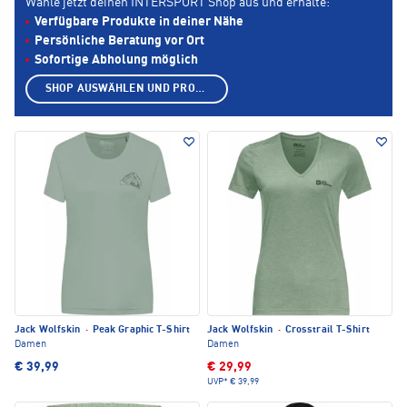
Wähle jetzt deinen INTERSPORT Shop aus und erhalte:
Verfügbare Produkte in deiner Nähe
Persönliche Beratung vor Ort
Sofortige Abholung möglich
SHOP AUSWÄHLEN UND PRODUKTE ANZEIGEN
Jack Wolfskin
·
Peak Graphic T-Shirt
Jack Wolfskin
·
Crosstrail T-Shirt
Damen
Damen
€ 39,99
€ 29,99
UVP*
€ 39,99