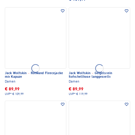
Jack Wolfskin
·
Rotwand Fleecejacke
Jack Wolfskin
·
Geigelstein
mit Kapuze
Softshellhose langgestellt
Damen
Damen
€ 89,99
€ 89,99
UVP*
€ 109,99
UVP*
€ 119,99