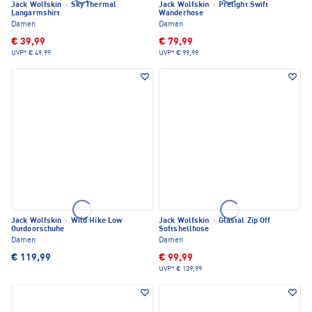
Jack Wolfskin
·
Sky Thermal
Jack Wolfskin
·
Prelight Swift
Langarmshirt
Wanderhose
Damen
Damen
€ 39,99
€ 79,99
UVP*
€ 49,99
UVP*
€ 99,99
Jack Wolfskin
·
Wild Hike Low
Jack Wolfskin
·
Glastal Zip Off
Outdoorschuhe
Softshellhose
Damen
Damen
€ 119,99
€ 99,99
UVP*
€ 139,99