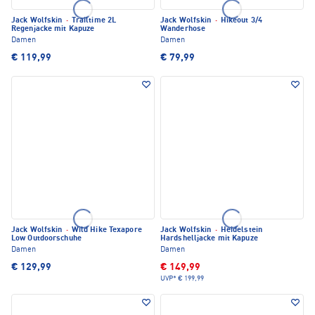
Jack Wolfskin
·
Trailtime 2L
Jack Wolfskin
·
Hikeout 3/4
Regenjacke mit Kapuze
Wanderhose
Damen
Damen
€ 119,99
€ 79,99
Jack Wolfskin
·
Wild Hike Texapore
Jack Wolfskin
·
Heidelstein
Low Outdoorschuhe
Hardshelljacke mit Kapuze
Damen
Damen
€ 129,99
€ 149,99
UVP*
€ 199,99