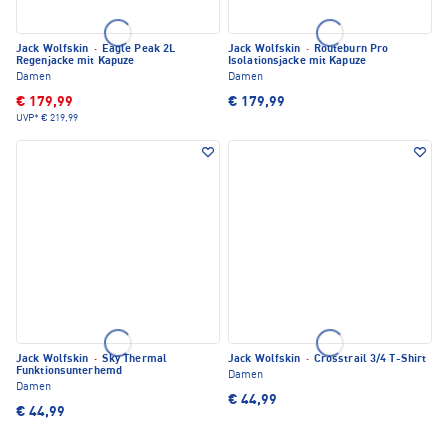
Jack Wolfskin
·
Eagle Peak 2L
Jack Wolfskin
·
Routeburn Pro
Regenjacke mit Kapuze
Isolationsjacke mit Kapuze
Damen
Damen
€ 179,99
€ 179,99
UVP*
€ 219,99
Jack Wolfskin
·
Sky Thermal
Jack Wolfskin
·
Crosstrail 3/4 T-Shirt
Funktionsunterhemd
Damen
Damen
€ 44,99
€ 44,99